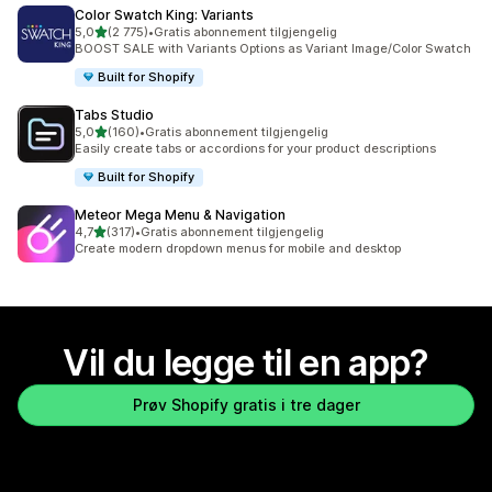
Color Swatch King: Variants
av 5 stjerner
5,0
(2 775)
•
Gratis abonnement tilgjengelig
Totalt 2775 omtaler
BOOST SALE with Variants Options as Variant Image/Color Swatch
Built for Shopify
Tabs Studio
av 5 stjerner
5,0
(160)
•
Gratis abonnement tilgjengelig
Totalt 160 omtaler
Easily create tabs or accordions for your product descriptions
Built for Shopify
Meteor Mega Menu & Navigation
av 5 stjerner
4,7
(317)
•
Gratis abonnement tilgjengelig
Totalt 317 omtaler
Create modern dropdown menus for mobile and desktop
Vil du legge til en app?
Prøv Shopify gratis i tre dager