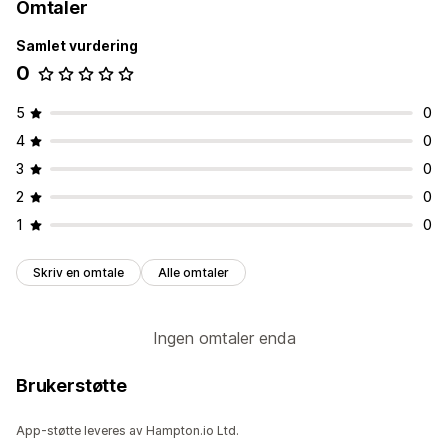
Omtaler
Samlet vurdering
0
5
0
4
0
3
0
2
0
1
0
Skriv en omtale
Alle omtaler
Ingen omtaler enda
Brukerstøtte
App-støtte leveres av Hampton.io Ltd.