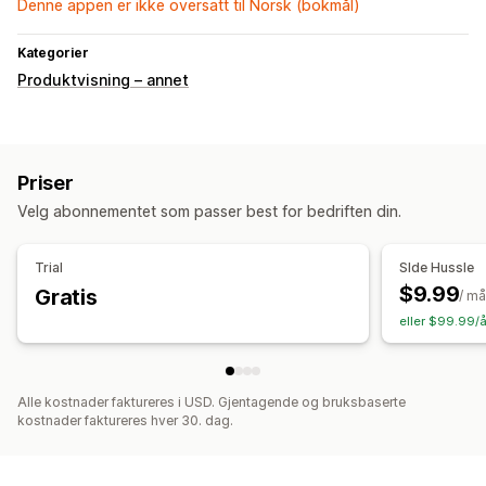
Denne appen er ikke oversatt til Norsk (bokmål)
Kategorier
Produktvisning – annet
Priser
Velg abonnementet som passer best for bedriften din.
Trial
SIde Hussle
$9.99
Gratis
/ m
eller $99.99/å
Alle kostnader faktureres i USD. Gjentagende og bruksbaserte
kostnader faktureres hver 30. dag.