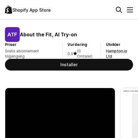
Shopify App Store
About the Fit, AI Try‑on
Priser
Vurdering
Utvikler
Gratis abonnement
(0
Hampton.io
0.0
tilgjengelig
Omtaler)
Ltd
Installer