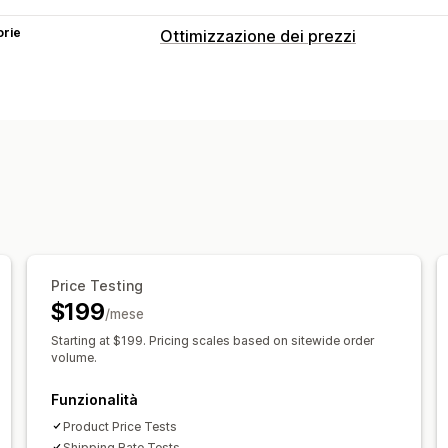
orie
Ottimizzazione dei prezzi
Gestione dei prezzi
Regole di determinazione dei prezzi
Sconti sui volumi
Sconti progressivi
Monitoraggio
Test A/B
Analisi
Price Testing
$199
/mese
Starting at $199. Pricing scales based on sitewide order
volume.
Funzionalità
Product Price Tests
Shipping Rate Tests