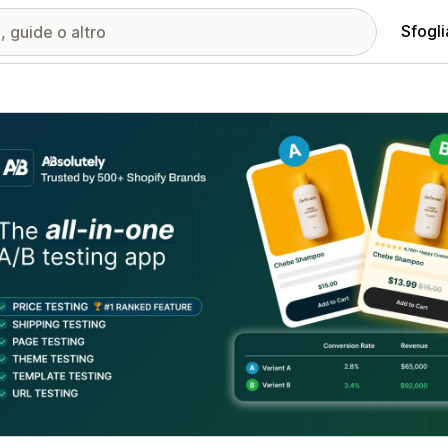
Sfogli
ria immagini in evidenza