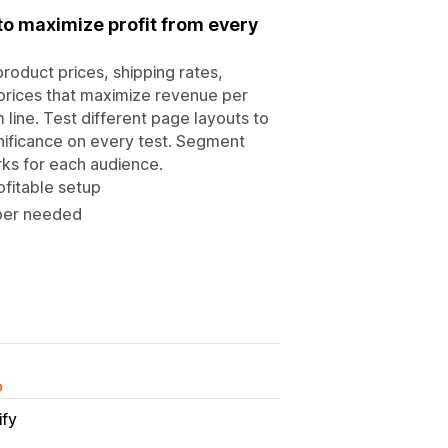
 to maximize profit from every
 product prices, shipping rates,
 prices that maximize revenue per
 line. Test different page layouts to
ignificance on every test. Segment
orks for each audience.
ofitable setup
oper needed
o
ify