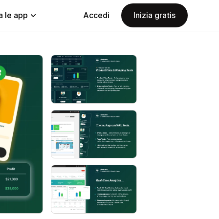
a le app
Accedi
Inizia gratis