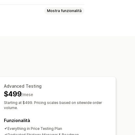
Mostra funzionalità
Sconti percentuali
Sconti fissi
Prezzi personalizzati
Offerte lampo
Advanced Testing
$499
/mese
Starting at $499. Pricing scales based on sitewide order
volume.
Funzionalità
Everything in Price Testing Plan
Dedicated Strategy Manager & Roadmap