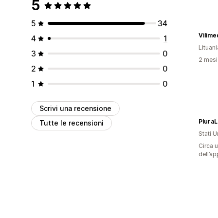
5
5
34
Vilime
4
1
Lituani
3
0
2 mesi 
2
0
1
0
Scrivi una recensione
PluraL
Tutte le recensioni
Stati Un
Circa u
dell’ap