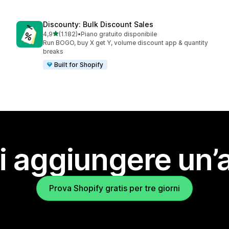
Discounty: Bulk Discount Sales
stelle su 5
4,9
(1.182)
•
Piano gratuito disponibile
1182 recensioni totali
Run BOGO, buy X get Y, volume discount app & quantity
breaks
Built for Shopify
i aggiungere un’
Prova Shopify gratis per tre giorni