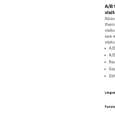
A/B 
visit
Absol
theme
visit
see w
visit
A/B
A/
Rea
Seg
Set
Lingu
Funzi