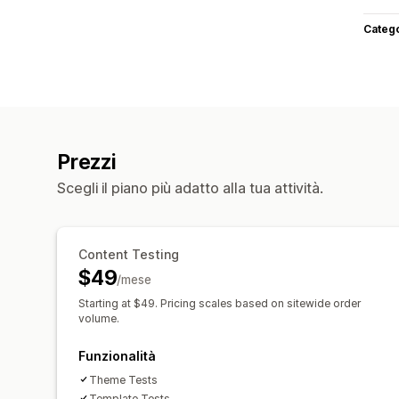
Categ
Prezzi
Scegli il piano più adatto alla tua attività.
Content Testing
$49
/mese
Starting at $49. Pricing scales based on sitewide order
volume.
Funzionalità
Theme Tests
Template Tests