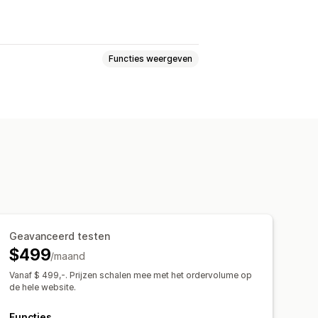
Functies weergeven
te kortingen
Volumekortingen
Flash sales
Geavanceerd testen
$499
/maand
Vanaf $ 499,-. Prijzen schalen mee met het ordervolume op
de hele website.
Functies