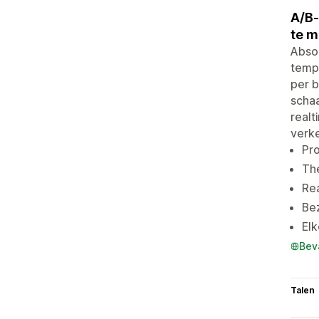
A/B-
te m
Absol
templ
per b
schaa
realt
verke
Pro
The
Rea
Be
Elk
Bev
Talen