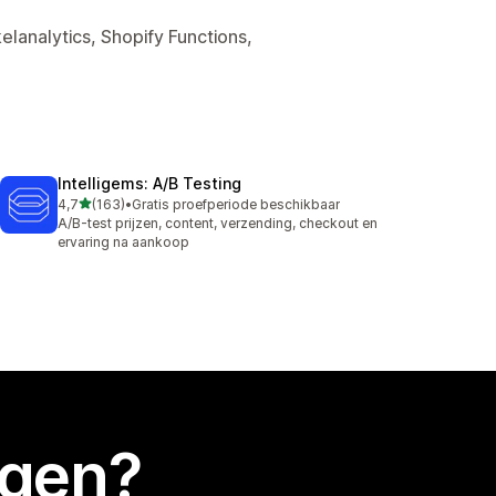
elanalytics, Shopify Functions,
Intelligems: A/B Testing
van 5 sterren
4,7
(163)
•
Gratis proefperiode beschikbaar
163 recensies in totaal
A/B-test prijzen, content, verzending, checkout en
ervaring na aankoop
egen?