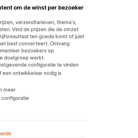
ontent om de winst per bezoeker
rijzen, verzendtarieven, thema's,
sten. Vind de prijzen die de omzet
jfsresultaat ten goede komt of juist
 het best converteert. Ontvang
 Segmenteer bezoekers op
ke doelgroep werkt.
nstgevende configuratie te vinden
 een ontwikkelaar nodig is
en meer
 configuratie
lands