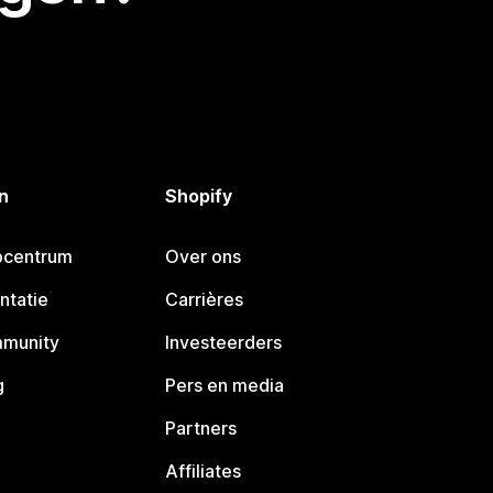
n
Shopify
pcentrum
Over ons
ntatie
Carrières
mmunity
Investeerders
g
Pers en media
Partners
Affiliates