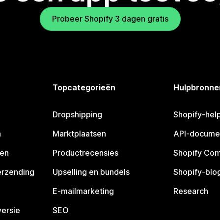
Probeer Shopify 3 dagen gratis
Topcategorieën
Hulpbronne
Dropshipping
Shopify-hel
n
Marktplaatsen
API-docume
pen
Productrecensies
Shopify Co
erzending
Upselling en bundels
Shopify-blo
E-mailmarketing
Research
ersie
SEO