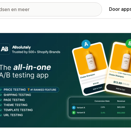
Door apps
ij met uitgelichte afbeeldingen