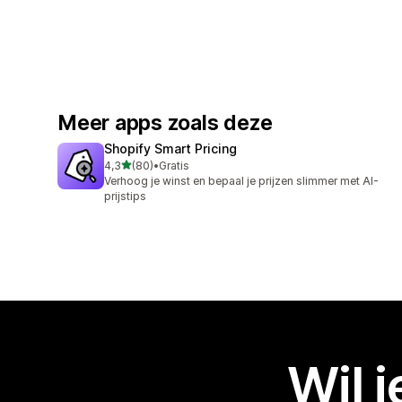
Meer apps zoals deze
Shopify Smart Pricing
van 5 sterren
4,3
(80)
•
Gratis
80 recensies in totaal
Verhoog je winst en bepaal je prijzen slimmer met AI-
prijstips
Wil 