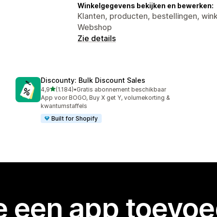
Winkelgegevens bekijken en bewerken:
Klanten, producten, bestellingen, wink
Webshop
Zie details
Discounty: Bulk Discount Sales
van 5 sterren
4,9
(1.184)
•
Gratis abonnement beschikbaar
1184 recensies in totaal
App voor BOGO, Buy X get Y, volumekorting &
kwantumstaffels
Built for Shopify
je een app toevo