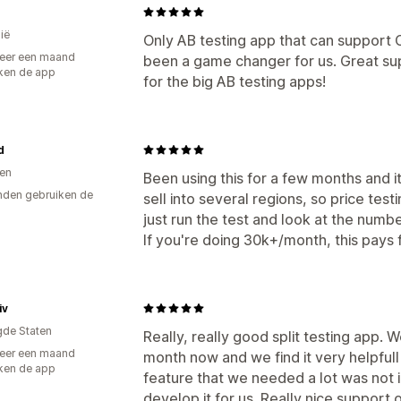
ië
Only AB testing app that can support
eer een maand
been a game changer for us. Great sup
ken de app
for the big AB testing apps!
d
en
Been using this for a few months and i
den gebruiken de
sell into several regions, so price te
just run the test and look at the num
If you're doing 30k+/month, this pays fo
iv
gde Staten
Really, really good split testing app. 
eer een maand
month now and we find it very helpfull
ken de app
feature that we needed a lot was not
develop it for us. Really nice support 