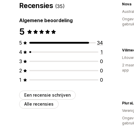
Recensies
Nova
(35)
Austral
Ongev
Algemene beoordeling
gebrui
5
5
34
Vilime
4
1
Litouw
3
0
2 maan
2
0
app
1
0
Een recensie schrijven
PluraL
Alle recensies
Vereni
Ongev
gebrui