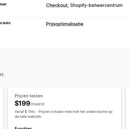
 met
Checkout
Shopify-beheercentrum
orieën
Prijsoptimalisatie
Prijsbeheer
Prijsregels
Percentagekortingen
Vas
Staffelkortingen
Aangepaste prijzen
Monitoring
A/B-testen
Analytics
st.
Prijzen testen
$199
/maand
Vanaf $ 199,-. Prijzen schalen mee met het ordervolume op
de hele website.
Functies