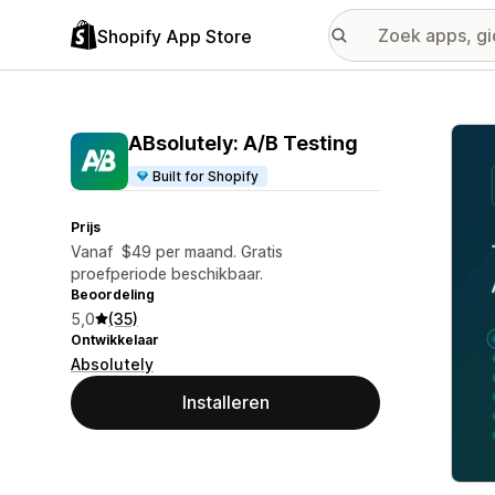
Shopify App Store
Galer
ABsolutely: A/B Testing
Built for Shopify
Prijs
Vanaf $49 per maand. Gratis
proefperiode beschikbaar.
Beoordeling
5,0
(35)
Ontwikkelaar
Absolutely
Installeren