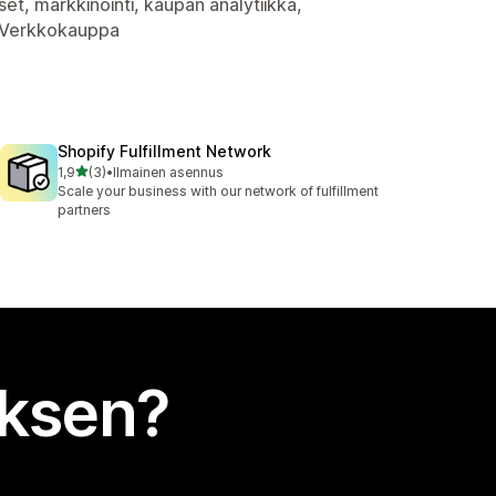
set, markkinointi, kaupan analytiikka,
, Verkkokauppa
Shopify Fulfillment Network
/ 5 tähteä
1,9
(3)
•
Ilmainen asennus
3 arvostelua yhteensä
Scale your business with our network of fulfillment
partners
uksen?