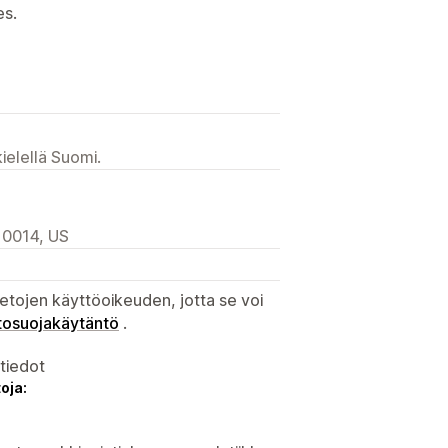
es.
ielellä Suomi.
10014, US
etojen käyttöoikeuden, jotta se voi
tosuojakäytäntö
.
atiedot
oja: