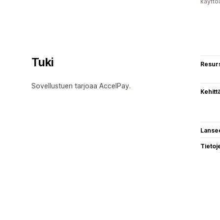
käyttö
Tuki
Resurs
Sovellustuen tarjoaa AccelPay.
Kehitt
Lanse
Tietoj