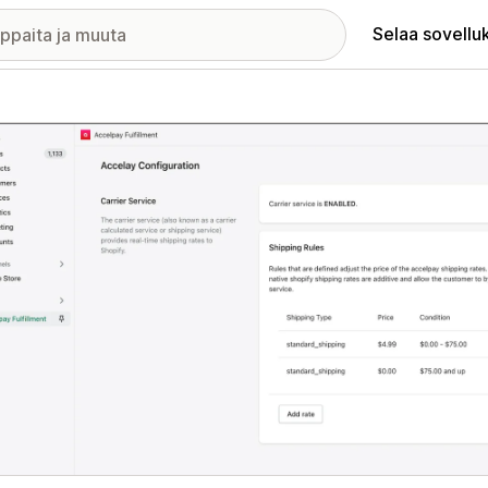
Selaa sovellu
elykuvagalleria