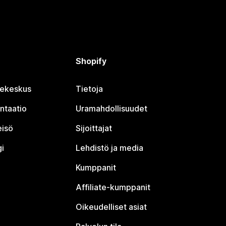
Shopify
jekeskus
Tietoja
ntaatio
Uramahdollisuudet
eisö
Sijoittajat
i
Lehdistö ja media
Kumppanit
Affiliate-kumppanit
Oikeudelliset asiat