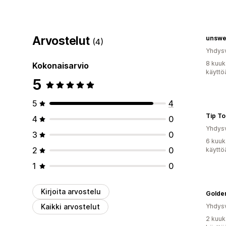
Arvostelut
unswe
(4)
Yhdysv
8 kuuk
Kokonaisarvio
käyttö
5
5
4
Tip To
4
0
Yhdysv
3
0
6 kuuk
2
0
käyttö
1
0
Kirjoita arvostelu
Golden
Kaikki arvostelut
Yhdysv
2 kuuk