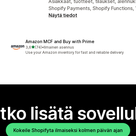
Asiakkaat, tuotteet, tilaukset, alennuk
Shopify Payments, Shopify Functions
Näytä tiedot
Amazon MCF and Buy with Prime
/ 5 tähteä
3,6
(74)
•
Ilmainen asennus
74 arvostelua yhteensä
Use your Amazon inventory for fast and reliable delivery
tko lisätä sovell
Kokeile Shopifyta ilmaiseksi kolmen päivän ajan