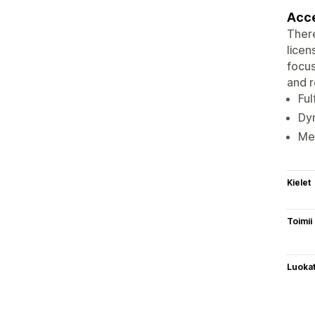
Acce
There
licen
focus
and r
Ful
Dyn
Mer
Kielet
Toimii
Luoka