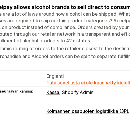
lpay allows alcohol brands to sell direct to consu
 are a lot of laws around how alcohol can be shipped. What
ses are required to ship certain product categories? Accelp
 on product instead of compliance. Orders created by your
outed through our retailer network in a transparent and effi
fillment of alcohol products to 42+ states
amic routing of orders to the retailer closest to the destina
chandise and Alcohol orders can be split to separate fulfil
Englanti
Tätä sovellusta ei ole käännetty kiele
 seuraavan kanssa:
Kassa
Shopify Admin
t
Kolmannen osapuolen logistiikka (3PL