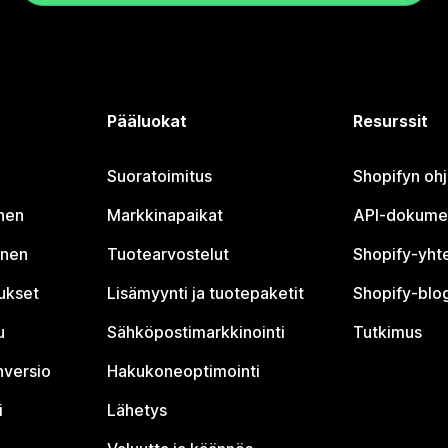
Pääluokat
Resurssit
Suoratoimitus
Shopifyn oh
nen
Markkinapaikat
API-dokume
inen
Tuotearvostelut
Shopify-yht
tukset
Lisämyynti ja tuotepaketit
Shopify-blog
u
Sähköpostimarkkinointi
Tutkimus
nversio
Hakukoneoptimointi
i
Lähetys