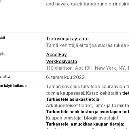
ä
and have a quick turnaround on inquiri
sit
Tietosuojakäytäntö
Tämä kehittäjä ei tarjoa suoraa tukea k
äjä
AccelPay
Verkkosivusto
110 charlton, Apt 19H, New York, NY, 
erattu
6. tammikuu 2022
en käyttöoikeus
Tämän sovellus tarvitsee seuraavien ti
toimia kaupassasi. Katso kehittäjän
tie
Tarkastele asiakastietoja:
Arkaluonteiset tiedot, laite- ja toimint
Tarkastele henkilöstön ja avustajien tiet
Kaupan omistaja, blogin avustajat
Tarkastele ja muokkaa kaupan tietoja: