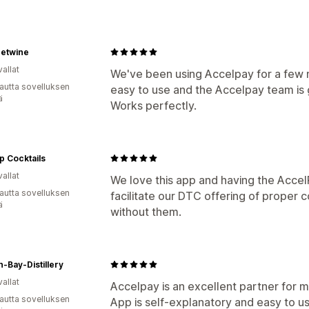
etwine
allat
We've been using Accelpay for a few 
autta sovelluksen
easy to use and the Accelpay team is 
ä
Works perfectly.
p Cocktails
allat
We love this app and having the Accel
autta sovelluksen
facilitate our DTC offering of proper co
ä
without them.
-Bay-Distillery
allat
Accelpay is an excellent partner for my
autta sovelluksen
App is self-explanatory and easy to u