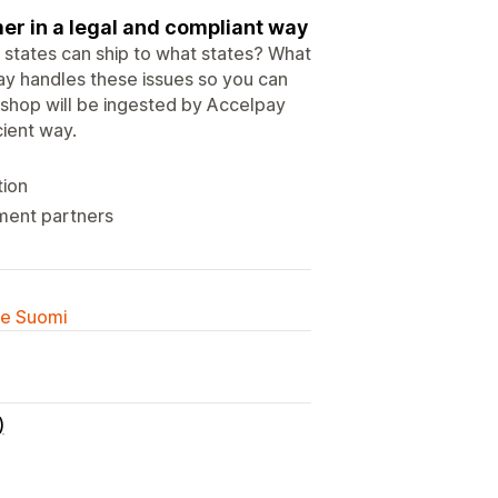
mer in a legal and compliant way
 states can ship to what states? What
ay handles these issues so you can
 shop will be ingested by Accelpay
cient way.
tion
lment partners
lle Suomi
)