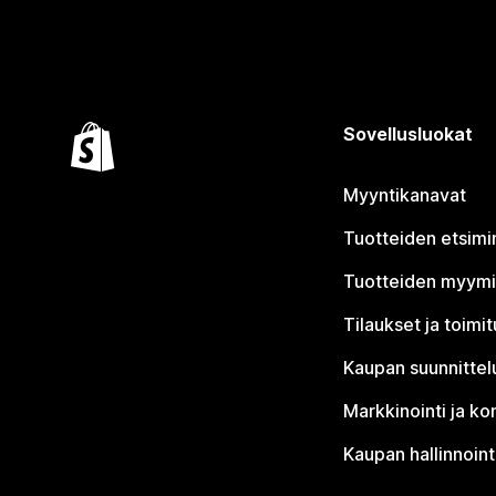
Sovellusluokat
Myyntikanavat
Tuotteiden etsimi
Tuotteiden myym
Tilaukset ja toimi
Kaupan suunnittel
Markkinointi ja ko
Kaupan hallinnoint