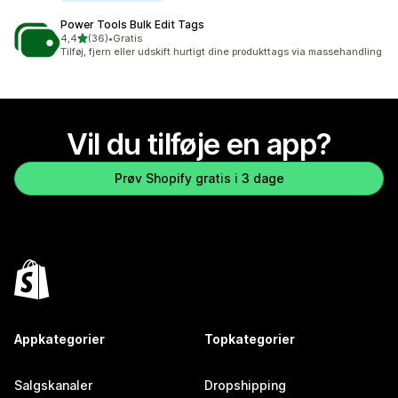
Power Tools Bulk Edit Tags
ud af 5 stjerner
4,4
(36)
•
Gratis
36 anmeldelser i alt
Tilføj, fjern eller udskift hurtigt dine produkttags via massehandling
Vil du tilføje en app?
Prøv Shopify gratis i 3 dage
Appkategorier
Topkategorier
Salgskanaler
Dropshipping