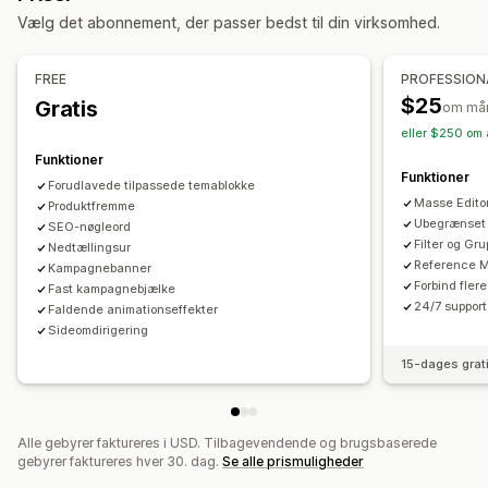
Bedømmelser
Referencer
Webadresser
Handlinger
Vælg det abonnement, der passer bedst til din virksomhed.
Massesletning
Optimering af billeder
SEO-opdateringer
Administrationsværktøjer
Import og eksport af CSV
Datamigrering
Masseimport og -eksport
Datasynkronisering
FREE
PROFESSION
Datasynkronisering
Sikkerhedskopi
Søgning og filtre
Metafields editor
Flere sprog
Versioning
$25
Gratis
om må
Masserediger
Sikkerhedskopier
eller $250 om 
Funktioner
Funktioner
Forudlavede tilpassede tema­blokke
Masse Edito
Produktfremme
Ubegrænset 
SEO-nøgleord
Filter og Gr
Nedtællingsur
Reference 
Kampagnebanner
Forbind flere
Fast kampagnebjælke
24/7 support
Faldende animationseffekter
Side­omdirigering
15-dages grat
Alle gebyrer faktureres i USD. Tilbagevendende og brugsbaserede
gebyrer faktureres hver 30. dag.
Se alle prismuligheder