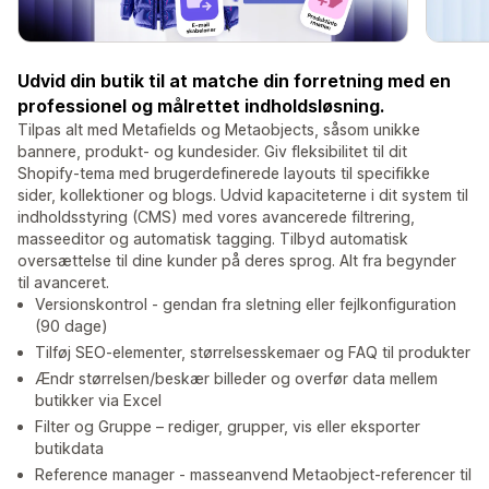
Udvid din butik til at matche din forretning med en
professionel og målrettet indholdsløsning.
Tilpas alt med Metafields og Metaobjects, såsom unikke
bannere, produkt- og kundesider. Giv fleksibilitet til dit
Shopify-tema med brugerdefinerede layouts til specifikke
sider, kollektioner og blogs. Udvid kapaciteterne i dit system til
indholdsstyring (CMS) med vores avancerede filtrering,
masseeditor og automatisk tagging. Tilbyd automatisk
oversættelse til dine kunder på deres sprog. Alt fra begynder
til avanceret.
Versionskontrol - gendan fra sletning eller fejlkonfiguration
(90 dage)
Tilføj SEO-elementer, størrelsesskemaer og FAQ til produkter
Ændr størrelsen/beskær billeder og overfør data mellem
butikker via Excel
Filter og Gruppe – rediger, grupper, vis eller eksporter
butikdata
Reference manager - masseanvend Metaobject-referencer til