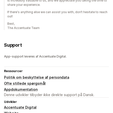
is incredibly valuable to us, and we appreciate you taking the time to
share your experience.
If there's anything else we can assist you with, don’t hesitate to reach
out!
Best,
The Accentuate Team
Support
App-support leveres af Accentuate Digital.
Ressourcer
Politik om beskyttelse af persondata
Ofte stillede spørgsmål
Appdokumentation
Denne udvikler tilbyder ikke direkte support på Dansk.
Udvikler
Accentuate Digital