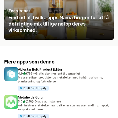
Tech-stack
Find ud af, hvilke apps Nama bruger for at få
det rigtige mix til lige netop deres
virksomhed.
Flere apps som denne
Ablestar Bulk Product Editor
ud af 5 stjerner
4,9
(785)
•
Gratis abonnement tilgængeligt
785 anmeldelser i alt
Masserediger produkter og metafelter med forhåndsvisning,
planlægning og fortrydelse
Built for Shopify
Metafields Guru
ud af 5 stjerner
5,0
(218)
•
Gratis at installere
218 anmeldelser i alt
Administrer metafelter manuelt eller som massehandling. Import,
eksport med mere
Built for Shopify