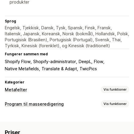
produkter
Sprog
Engelsk, Tjekkisk, Dansk, Tysk, Spansk, Finsk, Fransk,
Italiensk, Japansk, Koreansk, Norsk (bokmål), Hollandsk, Polsk,
Portugisisk (Brasilien), Portugisisk (Portugal), Svensk, Thai,
Tyrkisk, Kinesisk (forenklet), og Kinesisk (traditionelt)
Fungerer sammen med
Shopify Flow
Shopify-administrator
DeepL
Flow
Native Metafields
Translate & Adapt
TwicPics
Kategorier
Metafelter
Vis funktioner
Metafelttyper
Program til masseredigering
Vis funktioner
Kollektioner
Kunder
Ordrer
Sider
Produkter
Blogs
Redigerbare ressourcer
Varianter
Standard
Metaobjekter
Booleans
Farver
Produkter
Varianter
Billeder
Tags
Metafelter
Datoer
Mål
Filer
Billeder
JSON
Tekst
Tal
Priser