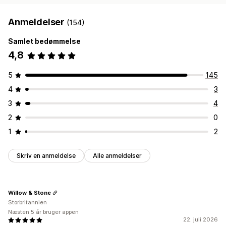
Anmeldelser
(154)
Samlet bedømmelse
4,8
5
145
4
3
3
4
2
0
1
2
Skriv en anmeldelse
Alle anmeldelser
Willow & Stone
Storbritannien
Næsten 5 år bruger appen
22. juli 2026