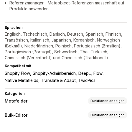
Referenzmanager - Metaobject-Referenzen massenhaft auf
Produkte anwenden
Sprachen
Englisch, Tschechisch, Dänisch, Deutsch, Spanisch, Finnisch,
Französisch, Italienisch, Japanisch, Koreanisch, Norwegisch
(Bokmål), Niederländisch, Polnisch, Portugiesisch (Brasilien),
Portugiesisch (Portugal), Schwedisch, Thai, Türkisch,
Chinesisch (Vereinfacht) und Chinesisch (Traditionell)
Kompatibel mit
Shopify Flow
Shopify-Adminbereich
DeepL
Flow
Native Metafields
Translate & Adapt
TwicPics
Kategorien
Metafelder
Funktionen anzeigen
Metafeldarten
Bulk-Editor
Funktionen anzeigen
Kollektionen
Kund:innen
Bestellungen
Seiten
Produkte
Bearbeitbare Ressourcen
Blogs
Varianten
Standard
Metaobjects
Boolesche Werte