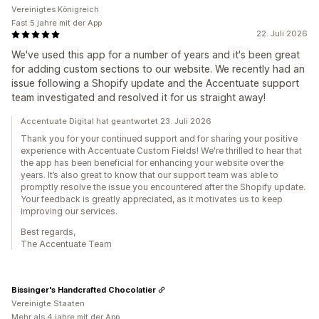
Vereinigtes Königreich
Fast 5 jahre mit der App
22. Juli 2026
We've used this app for a number of years and it's been great
for adding custom sections to our website. We recently had an
issue following a Shopify update and the Accentuate support
team investigated and resolved it for us straight away!
Accentuate Digital hat geantwortet 23. Juli 2026
Thank you for your continued support and for sharing your positive
experience with Accentuate Custom Fields! We're thrilled to hear that
the app has been beneficial for enhancing your website over the
years. It’s also great to know that our support team was able to
promptly resolve the issue you encountered after the Shopify update.
Your feedback is greatly appreciated, as it motivates us to keep
improving our services.
Best regards,
The Accentuate Team
Bissinger's Handcrafted Chocolatier
Vereinigte Staaten
Mehr als 4 jahre mit der App