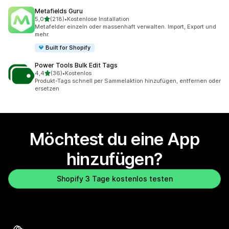
Metafields Guru
von 5 Sternen
5,0
(218)
•
Kostenlose Installation
218 Rezensionen insgesamt
Metafelder einzeln oder massenhaft verwalten. Import, Export und
mehr.
Built for Shopify
Power Tools Bulk Edit Tags
von 5 Sternen
4,4
(36)
•
Kostenlos
36 Rezensionen insgesamt
Produkt-Tags schnell per Sammelaktion hinzufügen, entfernen oder
ersetzen
Möchtest du eine App
hinzufügen?
Shopify 3 Tage kostenlos testen