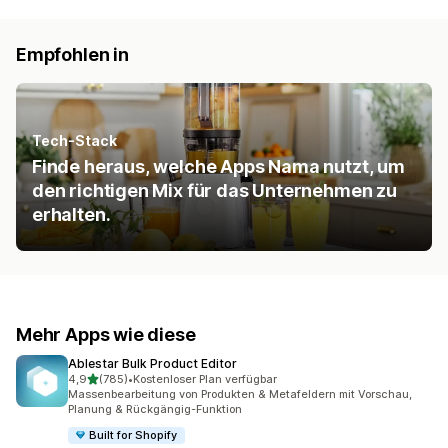
Empfohlen in
Tech-Stack
Finde heraus, welche Apps Nama nutzt, um
den richtigen Mix für das Unternehmen zu
erhalten.
Mehr Apps wie diese
Ablestar Bulk Product Editor
von 5 Sternen
4,9
(785)
•
Kostenloser Plan verfügbar
785 Rezensionen insgesamt
Massenbearbeitung von Produkten & Metafeldern mit Vorschau,
Planung & Rückgängig-Funktion
Built for Shopify