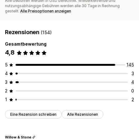
Alle Gebühren werden in USD berechnet. Wiederkehrende und
nutzungsabhängige Gebühren werden alle 30 Tage in Rechnung
gestellt.
Alle Preisoptionen anzeigen
Rezensionen
(154)
Gesamtbewertung
4,8
5
145
4
3
3
4
2
0
1
2
Eine Rezension schreiben
Alle Rezensionen
Willow & Stone