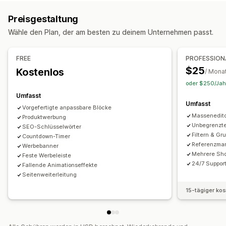
Produkte
Varianten
Bilder
Tags
Metafelder
Farben
Daten
Dimensionen
Dateien
Bilder
JSON
Text
Preisgestaltung
Nummern
Bewertungen
Referenzen
URLs
Aktionen
Wähle den Plan, der am besten zu deinem Unternehmen passt.
Massenlöschung
Bildoptimierung
SEO-Updates
Management-Tools
CSV-Import und -Export
Datenmigration
Massenimport und -export
Datensynchronisierung
FREE
PROFESSION
Datensynchronisierung
Sicherung
Suchen und Filtern
Metafeld-Editor
Mehrere Sprachen
Versionierung
$25
Kostenlos
/ Mona
Massenbearbeitung
Sicherungen
oder $250/Jahr
Umfasst
Umfasst
Vorgefertigte anpassbare Blöcke
Massenedit
Produktwerbung
Unbegrenzter
SEO-Schlüsselwörter
Filtern & Gr
Countdown-Timer
Referenzma
Werbebanner
Mehrere Sho
Feste Werbeleiste
24/7 Suppor
Fallende Animationseffekte
Seitenweiterleitung
15-tägiger ko