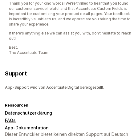
Thank you for your kind words! We're thrilled to hear that you found
our customer service helpful and that Accentuate Custom Fields is
important for customizing your product detail pages. Your feedback
is incredibly valuable to us, and we appreciate you taking the time to
share your experience.
If there's anything else we can assist you with, don’t hesitate to reach
out!
Best,
The Accentuate Team
Support
App-Support wird von Accentuate Digital bereitgestellt.
Ressourcen
Datenschutzerklärung
FAQs
App-Dokumentation
Dieser Entwickler bietet keinen direkten Support auf Deutsch