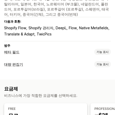
탈리아어, 일본어, 한국어, 노르웨이어 (부크몰), 네덜란드어, 폴란
드어, 포르투갈어(브라질), 포르투갈어 (포르투갈), 스웨덴어, 태국
어, 터키어, 중국어(간체), 그리고 중국어(번체)
다음과 호환:
Shopify Flow
Shopify 관리자
DeepL
Flow
Native Metafields
Translate & Adapt
TwicPics
범주
메타 필드
기능 표시
메타필드 유형
대량 편집기
기능 표시
컬렉션
고객
주문
페이지
제품
블로그
이형 상품
표준
편집 가능한 자원
메타 객체
부울 값
색상
날짜
치수
파일
이미지
JSON
텍스트
제품
이형 상품
이미지
태그
메타 필드
숫자
평점
참조
URL
요금제
조치
관리 도구
비즈니스에 가장 적합한 요금제를 선택하세요.
대량 삭제
이미지 최적화
SEO 업데이트
데이터 가져오기 및 내보내기
데이터 동기화
메타필드 편집기
CSV 가져오기 및 내보내기
데이터 마이그레이션
데이터 동기화
여러 언어
버전 관리
백업
FREE
PROFESSION
백업
검색 및 필터링
대량 편집