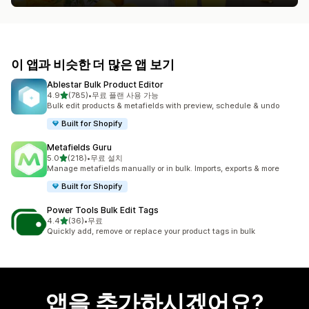
이 앱과 비슷한 더 많은 앱 보기
Ablestar Bulk Product Editor
별 5개 중
4.9
(785)
•
무료 플랜 사용 가능
총 리뷰 785개
Bulk edit products & metafields with preview, schedule & undo
Built for Shopify
Metafields Guru
별 5개 중
5.0
(218)
•
무료 설치
총 리뷰 218개
Manage metafields manually or in bulk. Imports, exports & more
Built for Shopify
Power Tools Bulk Edit Tags
별 5개 중
4.4
(36)
•
무료
총 리뷰 36개
Quickly add, remove or replace your product tags in bulk
앱을 추가하시겠어요?