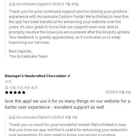
답글 Accentuate Digital개 2026년 7월 23일
Thank you for your continued support and for sharing your positive
experience with Accentuate Custom Fields! We're thrilled to hear that
the app has been beneficial for enhancing your website over the
years. It’s also great to know that our support team was able to
promptly resolve the issue you encountered after the Shopify update.
Your feedback is greatly appreciated, as it motivates us to keep
improving our services.
Best regards,
The Accentuate Team
Bissinger's Handcrafted Chocolatier
미국
앱 사용 기간 4년 초과
2026년 6월 2일
love this app! we use it for so many things on our website for a
better user experience - excellent support as well
답글 Accentuate Digital개 2026년 6월 4일
Thank you so much for your wonderful review! We’re thrilled to hear
that you love our app and find it useful for enhancing your website's
user experience. It’s also great to know you’ve had a positive