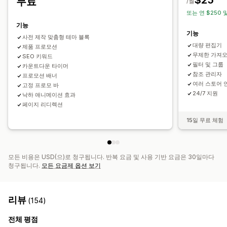
$25
무료
/월
또는 연 $250 
기능
기능
사전 제작 맞춤형 테마 블록
대량 편집기
제품 프로모션
무제한 가져오
SEO 키워드
필터 및 그룹
카운트다운 타이머
참조 관리자
프로모션 배너
여러 스토어 
고정 프로모 바
24/7 지원
낙하 애니메이션 효과
페이지 리디렉션
15일 무료 체험
모든 비용은 USD(으)로 청구됩니다. 반복 요금 및 사용 기반 요금은 30일마다
청구됩니다.
모든 요금제 옵션 보기
리뷰
(154)
전체 평점