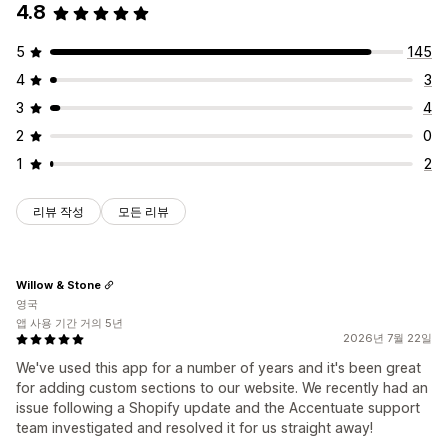
4.8
5
145
4
3
3
4
2
0
1
2
리뷰 작성
모든 리뷰
Willow & Stone
영국
앱 사용 기간 거의 5년
2026년 7월 22일
We've used this app for a number of years and it's been great
for adding custom sections to our website. We recently had an
issue following a Shopify update and the Accentuate support
team investigated and resolved it for us straight away!