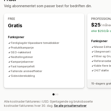
Vurderinger
Referanser
URL-adresser
Handlinger
Velg abonnementet som passer best for bedriften din.
Massesletting
Bildeoptimalisering
SEO-oppdateringer
Administrasjonsverktøy
CSV-import og -eksport
Datamigrering
Masseimport og -eksport
Datasynkronisering
FREE
PROFESSION
Datasynkronisering
Sikkerhetskopiering
Søk og filter
Redigeringsprogram for metafelter
Flere språk
$25
Gratis
/ måne
Masseredigering
Versjonering
Sikkerhetskopier
eller $250/år 
Funksjoner
Funksjoner
Ferdiglagde tilpassbare temablokker
Masse Edito
Produktkampanje
Ubegrenset i
SEO-nøkkelord
Filtrer og Gr
Nedtellingstimer
Referanseb
Kampanjebanner
Koble flere b
Fast kampanjefelt
24/7 støtte
Fallende animeeffekter
Sideviderekobling
15-dagers gra
Alle kostnader faktureres i USD. Gjentagende og bruksbaserte
kostnader faktureres hver 30. dag.
Se alle prisalternativer