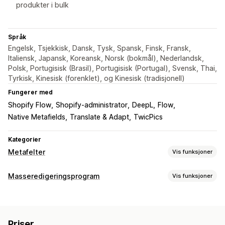
produkter i bulk
Språk
Engelsk, Tsjekkisk, Dansk, Tysk, Spansk, Finsk, Fransk,
Italiensk, Japansk, Koreansk, Norsk (bokmål), Nederlandsk,
Polsk, Portugisisk (Brasil), Portugisisk (Portugal), Svensk, Thai,
Tyrkisk, Kinesisk (forenklet), og Kinesisk (tradisjonell)
Fungerer med
Shopify Flow
Shopify-administrator
DeepL
Flow
Native Metafields
Translate & Adapt
TwicPics
Kategorier
Metafelter
Vis funksjoner
Metafelttyper
Masseredigeringsprogram
Vis funksjoner
Samlinger
Kunder
Bestillinger
Sider
Produkter
Blogger
Redigerbare ressurser
Varianter
Standard
Metaobjekter
Boolske verdier
Farger
Produkter
Varianter
Bilder
Tagger
Metafelter
Datoer
Dimensjoner
Filer
Bilder
JSON
Tekst
Tall
Priser