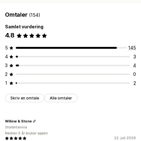
Omtaler
(154)
Samlet vurdering
4.8
5
145
4
3
3
4
2
0
1
2
Skriv en omtale
Alle omtaler
Willow & Stone
Storbritannia
Nesten 5 år bruker appen
22. juli 2026