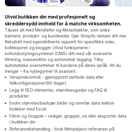
Utvid butikken din med profesjonelt og
skreddersydd innhold for å matche virksomheten.
Tilpass alt med Metafelter og Metaobjekter, som unike
bannere, produkt- og kundesider. Gjør Shopify-temaet ditt mer
fleksibelt med egendefinerte oppsett for spesifikke sider,
kolleksjoner og blogger. Utvid funksjonene i
innholdsstyringssystemet (CMS) ditt med vår avanserte
filtrering, masseeditor og automatisk tagging. Tilby
automatiske oversettelser til kundene på deres språk. Alt du
trenger – fra nybegynner til avansert.
Versjonskontroll - gjenopprett slettede data eller
feilkonfigurasjoner(90 dager)
Legg til SEO-elementer, størrelsesguider og FAQ til
produkter
Endre størrelse/beskjær bilder og overfør data mellom
butikker med Excel
Filtrer og Gruppér – rediger, grupper, vis eller eksporter data
i butikken din
Referansebehandling - bruk Metaobject-referanser på