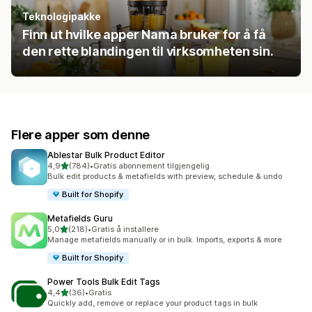
Teknologipakke
Finn ut hvilke apper Nama bruker for å få
den rette blandingen til virksomheten sin.
Flere apper som denne
Ablestar Bulk Product Editor
av 5 stjerner
4,9
(784)
•
Gratis abonnement tilgjengelig
Totalt 784 omtaler
Bulk edit products & metafields with preview, schedule & undo
Built for Shopify
Metafields Guru
av 5 stjerner
5,0
(218)
•
Gratis å installere
Totalt 218 omtaler
Manage metafields manually or in bulk. Imports, exports & more
Built for Shopify
Power Tools Bulk Edit Tags
av 5 stjerner
4,4
(36)
•
Gratis
Totalt 36 omtaler
Quickly add, remove or replace your product tags in bulk