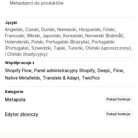
Metaobject do produktów
Języki
Angielski, Czeski, Duński, Niemiecki, Hiszpański, Fiński,
Francuski, Włoski, Japoński, Koreański, Norweski (Bokmål),
Holenderski, Polski, Portugalski (Brazylia), Portugalski
(Portugalia), Szwedzki, Tajski, Turecki, Chiński (uproszczony),
i Chiński (tradycyjny)
Współpracuje z
Shopify Flow
Panel administracyjny Shopify
DeepL
Flow
Native Metafields
Translate & Adapt
TwicPics
Kategorie
Metapola
Pokaż funkcje
Typy metapól
Edytor zbiorczy
Pokaż funkcje
Kolekcje
Klienci
Zamówienia
Strony
Produkty
Blogi
Edytowalne zasoby
Warianty
Standardowe
Metaobiekty
Boolean
Kolory
Produkty
Warianty
Obrazy
Tagi
Metapola
Daty
Wymiary
Pliki
Obrazy
JSON
Tekst
Numery
Oceny