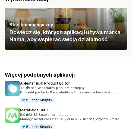
Stos technologiczny
Dowiedz się, których aplikacji używa marka
Nama, aby wspierać swoją działalność.
Więcej podobnych aplikacji
Ablestar Bulk Product Editor
na 5 gwiazdek
4,9
(785)
•
Bezpłatny plan jest dostępny
Łączna liczba recenzji: 785
Bulk edit products & metafields with preview, schedule & undo
Built for Shopify
Metafields Guru
na 5 gwiazdek
5,0
(218)
•
Bezpłatna instalacja
Łączna liczba recenzji: 218
Manage metafields manually or in bulk. Imports, exports & more
Built for Shopify