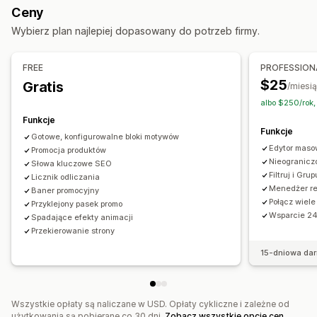
Ceny
Pliki referencyjne
Adresy URL
Działania
Wybierz plan najlepiej dopasowany do potrzeb firmy.
Usuwanie zbiorcze
Optymalizacja obrazów
Narzędzia do zarządzania
Uaktualnienia SEO
Import i eksport plików CSV
Zbiorczy import i eksport
Synchronizacja danych
FREE
PROFESSION
Migracja danych
Synchronizacja danych
Kopia zapasowa
Edytor metapól
Wielojęzyczne
Wersjonowanie
$25
Gratis
/miesi
Wyszukiwanie i filtrowanie
Edycja zbiorcza
Kopie zapasowe
albo $250/rok,
Funkcje
Funkcje
Gotowe, konfigurowalne bloki motywów
Edytor mas
Promocja produktów
Nieograniczo
Słowa kluczowe SEO
Filtruj i Grup
Licznik odliczania
Menedżer re
Baner promocyjny
Połącz wiele
Przyklejony pasek promo
Wsparcie 24
Spadające efekty animacji
Przekierowanie strony
15-dniowa da
Wszystkie opłaty są naliczane w USD. Opłaty cykliczne i zależne od
użytkowania są pobierane co 30 dni.
Zobacz wszystkie opcje cen