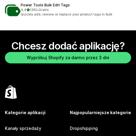
Power Tools Bulk Edit Tags
na 5 gwiazdek
4,4
(36)
•
Gratis
Łączna liczba recenzji: 36
Quickly add, remove or replace your product tags in bulk
Chcesz dodać aplikację?
Wypróbuj Shopify za darmo przez 3 dni
Kategorie aplikacji
Najpopularniejsze kategorie
Kanały sprzedaży
Dropshipping