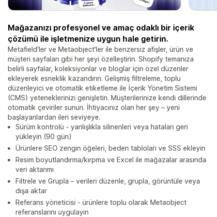
Mağazanızı profesyonel ve amaç odaklı bir içerik
çözümü ile işletmenize uygun hale getirin.
Metafield'ler ve Metaobject'ler ile benzersiz afişler, ürün ve
müşteri sayfaları gibi her şeyi özelleştirin. Shopify temanıza
belirli sayfalar, koleksiyonlar ve bloglar için özel düzenler
ekleyerek esneklik kazandırın. Gelişmiş filtreleme, toplu
düzenleyici ve otomatik etiketleme ile İçerik Yönetim Sistemi
(CMS) yeteneklerinizi genişletin. Müşterilerinize kendi dillerinde
otomatik çeviriler sunun. İhtiyacınız olan her şey – yeni
başlayanlardan ileri seviyeye.
Sürüm kontrolü - yanlışlıkla silinenleri veya hataları geri
yükleyin (90 gün)
Ürünlere SEO zengin öğeleri, beden tabloları ve SSS ekleyin
Resim boyutlandırma/kırpma ve Excel ile mağazalar arasında
veri aktarımı
Filtrele ve Grupla – verileri düzenle, grupla, görüntüle veya
dışa aktar
Referans yöneticisi - ürünlere toplu olarak Metaobject
referanslarını uygulayın