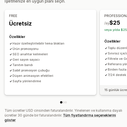
İşletmenize en uygun planı seçin.
URL’ler
Toplu silme
Görsel optimizasyonu
SEO güncellemeleri
CSV içe ve dışa aktarma
Veri geçişi
Veri senkronizasyonu
Yönetim araçları
FREE
PROFESSION
Yedekleme
Arama ve filtreleme
Toplu düzenleme
İçe ve dışa toplu aktarma
Veri senkronizasyonu
$25
Ücretsiz
/ay
Meta alan düzenleyici
Çoklu dil
Sürüm oluşturma
veya yılda $25
Yedekler
Özellikler
Özellikler
Hazır özelleştirilebilir tema blokları
Toplu düzenl
Ürün promosyonu
Sınırsız içe
SEO anahtar kelimeleri
Filtrele ve G
Geri sayım sayacı
Referans yön
Tanıtım bandı
Birden fazl
Sabit promosyon çubuğu
7/24 destek
Düşen animasyon efektleri
Sayfa yönlendirme
15 günlük ücr
Tüm ücretler USD cinsinden faturalandırılır. Yinelenen ve kullanıma dayalı
ücretler 30 günde bir faturalandırılır.
Tüm fiyatlandırma seçeneklerini
göster