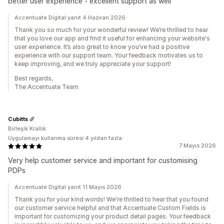
better user experience - excellent support as well
Accentuate Digital yanıt 4 Haziran 2026
Thank you so much for your wonderful review! We’re thrilled to hear
that you love our app and find it useful for enhancing your website's
user experience. It’s also great to know you’ve had a positive
experience with our support team. Your feedback motivates us to
keep improving, and we truly appreciate your support!
Best regards,
The Accentuate Team
Cubitts
Birleşik Krallık
Uygulamayı kullanma süresi:4 yıldan fazla
7 Mayıs 2026
Very help customer service and important for customising
PDPs
Accentuate Digital yanıt 11 Mayıs 2026
Thank you for your kind words! We're thrilled to hear that you found
our customer service helpful and that Accentuate Custom Fields is
important for customizing your product detail pages. Your feedback