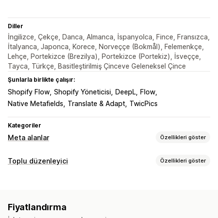
Diller
İngilizce, Çekçe, Danca, Almanca, İspanyolca, Fince, Fransızca,
İtalyanca, Japonca, Korece, Norveççe (Bokmål), Felemenkçe,
Lehçe, Portekizce (Brezilya), Portekizce (Portekiz), İsveççe,
Tayca, Türkçe, Basitleştirilmiş Çinceve Geleneksel Çince
Şunlarla birlikte çalışır:
Shopify Flow
Shopify Yöneticisi
DeepL
Flow
Native Metafields
Translate & Adapt
TwicPics
Kategoriler
Meta alanlar
Özellikleri göster
Meta alan türleri
Toplu düzenleyici
Özellikleri göster
Koleksiyonlar
Müşteriler
Siparişler
Sayfalar
Ürünler
Düzenlenebilir kaynaklar
Bloglar
Varyasyonlar
Standart
Meta nesneler
Ürünler
Varyasyonlar
Görseller
Etiketler
Meta alanlar
Boolean ifadeler
Renkler
Tarihler
Boyutlar
Dosyalar
Fiyatlandırma
Görseller
JSON
Metin
Sayılar
Puanlar
Referanslar
Eylemler