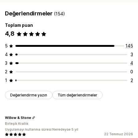
Değerlendirmeler
(154)
Toplam puan
4,8
5
145
4
3
3
4
2
0
1
2
Değerlendirme yazın
Tüm değerlendirmeler
Willow & Stone
Birleşik Krallık
Uygulamayı kullanma süresi:Neredeyse 5 yıl
22 Temmuz 2026