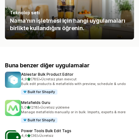
Teknoloji seti
Nama'nın işletmesi için hangi uygulamaları
birlikte kullandığını öğrenin.
Buna benzer diğer uygulamalar
Ablestar Bulk Product Editor
5 yıldız üzerinden
4,9
(785)
•
Ücretsiz plan mevcut
toplam 785 değerlendirme
Bulk edit products & metafields with preview, schedule & undo
Built for Shopify
Metafields Guru
5 yıldız üzerinden
5,0
(218)
•
Ücretsiz yükleme
toplam 218 değerlendirme
Manage metafields manually or in bulk. Imports, exports & more
Built for Shopify
Power Tools Bulk Edit Tags
5 yıldız üzerinden
4,4
(36)
•
Ücretsiz
toplam 36 değerlendirme