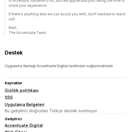
is incredibly valuable to us, and we appreciate you taking the time to
share your experience.
If there's anything else we can assist you with, don’t hesitate to reach
out!
Best,
The Accentuate Team
Destek
Uygulama desteği Accentuate Digital tarafından sağlanmaktadır.
Kaynaklar
Gizlilik politikası
SSS
Uygulama Belgeleri
Bu geliştirici doğrudan Türkçe destek sunmuyor.
Geliştirici
Accentuate Digital