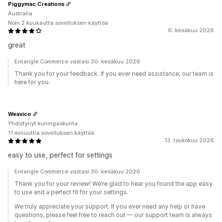
Piggymac Creations
Australia
Noin 2 kuukautta sovelluksen käyttöä
6. kesäkuu 2026
great
Entangle Commerce vastasi 30. kesäkuu 2026
Thank you for your feedback. If you ever need assistance, our team is
here for you.
Weavico
Yhdistynyt kuningaskunta
11 minuuttia sovelluksen käyttöä
13. toukokuu 2026
easy to use, perfect for settings
Entangle Commerce vastasi 30. kesäkuu 2026
Thank you for your review! We’re glad to hear you found the app easy
to use and a perfect fit for your settings.
We truly appreciate your support. If you ever need any help or have
questions, please feel free to reach out — our support team is always