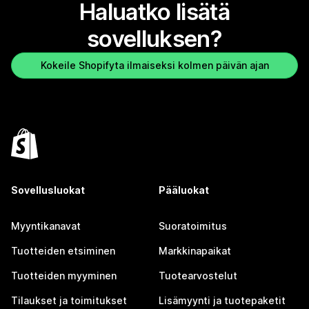
Haluatko lisätä
sovelluksen?
Kokeile Shopifyta ilmaiseksi kolmen päivän ajan
Sovellusluokat
Pääluokat
Myyntikanavat
Suoratoimitus
Tuotteiden etsiminen
Markkinapaikat
Tuotteiden myyminen
Tuotearvostelut
Tilaukset ja toimitukset
Lisämyynti ja tuotepaketit