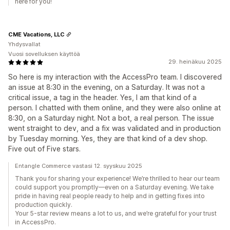
here for you!
CME Vacations, LLC
Yhdysvallat
Vuosi sovelluksen käyttöä
29. heinäkuu 2025
So here is my interaction with the AccessPro team. I discovered
an issue at 8:30 in the evening, on a Saturday. It was not a
critical issue, a tag in the header. Yes, I am that kind of a
person. I chatted with them online, and they were also online at
8:30, on a Saturday night. Not a bot, a real person. The issue
went straight to dev, and a fix was validated and in production
by Tuesday morning. Yes, they are that kind of a dev shop.
Five out of Five stars.
Entangle Commerce vastasi 12. syyskuu 2025
Thank you for sharing your experience! We’re thrilled to hear our team
could support you promptly—even on a Saturday evening. We take
pride in having real people ready to help and in getting fixes into
production quickly.
Your 5-star review means a lot to us, and we’re grateful for your trust
in AccessPro.