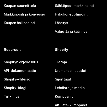
Kaupan suunnittelu
Sähköpostimarkkinointi
Markkinointi ja konversio
Hakukoneoptimointi
Kaupan hallinnointi
Lähetys
Valuutta ja käännös
Resurssit
Shopify
Shopifyn ohjekeskus
Tietoja
API-dokumentaatio
Uramahdollisuudet
Shopify-yhteisö
Sijoittajat
Shopify-blogi
Lehdistö ja media
Tutkimus
Kumppanit
Affiliate-kumppanit