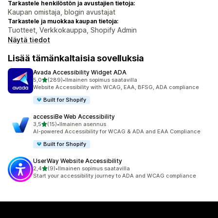
Tarkastele henkilöstön ja avustajien tietoja:
Kaupan omistaja, blogin avustajat
Tarkastele ja muokkaa kaupan tietoja:
Tuotteet, Verkkokauppa, Shopify Admin
Näytä tiedot
Lisää tämänkaltaisia sovelluksia
Avada Accessibility Widget ADA
/ 5 tähteä
5,0
(289)
•
Ilmainen sopimus saatavilla
289 arvostelua yhteensä
Website Accessibility with WCAG, EAA, BFSG, ADA compliance
Built for Shopify
accessiBe Web Accessibility
/ 5 tähteä
3,5
(15)
•
Ilmainen asennus
15 arvostelua yhteensä
AI-powered Accessibility for WCAG & ADA and EAA Compliance
Built for Shopify
UserWay Website Accessibility
/ 5 tähteä
2,4
(9)
•
Ilmainen sopimus saatavilla
9 arvostelua yhteensä
Start your accessibility journey to ADA and WCAG compliance