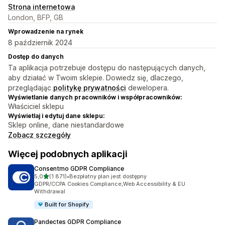
Strona internetowa
London, BFP, GB
Wprowadzenie na rynek
8 październik 2024
Dostęp do danych
Ta aplikacja potrzebuje dostępu do następujących danych,
aby działać w Twoim sklepie. Dowiedz się, dlaczego,
przeglądając
politykę prywatności
dewelopera.
Wyświetlanie danych pracowników i współpracowników:
Właściciel sklepu
Wyświetlaj i edytuj dane sklepu:
Sklep online, dane niestandardowe
Zobacz szczegóły
Więcej podobnych aplikacji
Consentmo GDPR Compliance
na 5 gwiazdek
5,0
(1 871)
•
Bezpłatny plan jest dostępny
Łączna liczba recenzji: 1871
GDPR/CCPA Cookies Compliance,Web Accessibility & EU
Withdrawal
Built for Shopify
Pandectes GDPR Compliance