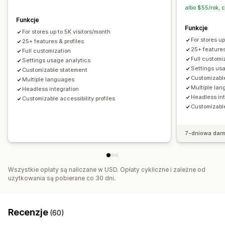
Rozmiar czcionki
Tryb szarości
Wyróżnianie linków
albo $55/rok, 
Linia czytanego tekstu
Widżet
Analizy
Funkcje
Funkcje
For stores up to 5K visitors/month
For stores u
25+ features & profiles
25+ features
Full customization
Full customi
Settings usage analytics
Settings us
Customizable statement
Customizabl
Multiple languages
Multiple la
Headless integration
Headless in
Customizable accessibility profiles
Customizable
7-dniowa dar
Wszystkie opłaty są naliczane w USD. Opłaty cykliczne i zależne od
użytkowania są pobierane co 30 dni.
Recenzje
(60)