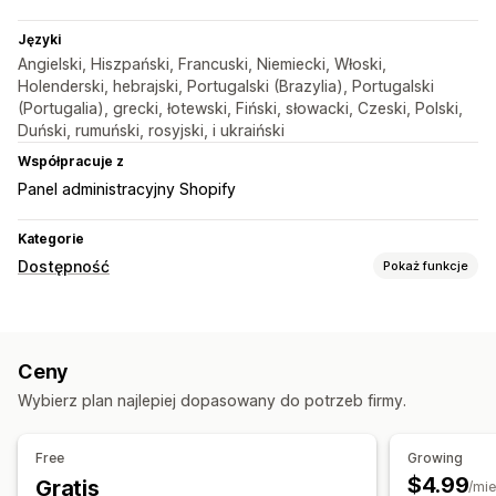
Języki
Angielski, Hiszpański, Francuski, Niemiecki, Włoski,
Holenderski, hebrajski, Portugalski (Brazylia), Portugalski
(Portugalia), grecki, łotewski, Fiński, słowacki, Czeski, Polski,
Duński, rumuński, rosyjski, i ukraiński
Współpracuje z
Panel administracyjny Shopify
Kategorie
Dostępność
Pokaż funkcje
Typy zgodności
ADA
AODA
EAA
Standard WCAG
Według regionu
Ceny
Narzędzia ułatwień dostępu
Wybierz plan najlepiej dopasowany do potrzeb firmy.
Oświadczenie
Zamiana tekstu na mowę
Kontrast
Jasność
Nawigacja głosowa
Dymki podpowiedzi
Free
Growing
Wielojęzyczne
Odstępy w tekście
Rozmiar kursora
$4.99
Gratis
/mie