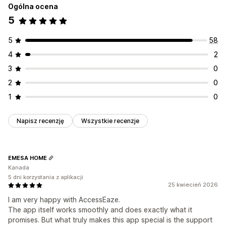
Ogólna ocena
5
5
58
4
2
3
0
2
0
1
0
Napisz recenzję
Wszystkie recenzje
EMESA HOME
Kanada
5 dni korzystania z aplikacji
25 kwiecień 2026
I am very happy with AccessEaze.
The app itself works smoothly and does exactly what it
promises. But what truly makes this app special is the support