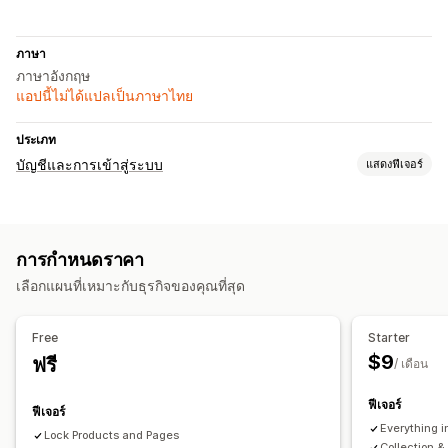
ภาษา
ภาษาอังกฤษ
แอปนี้ไม่ได้แปลเป็นภาษาไทย
ประเภท
บัญชีและการเข้าสู่ระบบ
แสดงฟีเจอร์
การจัดการบัญชี
การติดแท็ก
การกำหนดราคา
การควบคุมการเข้าถึง
เลือกแผนที่เหมาะกับธุรกิจของคุณที่สุด
อนุมัติคำขอ
จำกัดการเข้าถึง
ซ่อนเนื้อหา
ล็อคหน้า
การป้องกันด้วยรหัสผ่าน
กฎที่กำหนดเอง
Free
Starter
$9
ฟรี
/ เดือน
ฟีเจอร์
ฟีเจอร์
Everything i
Lock Products and Pages
Collection &