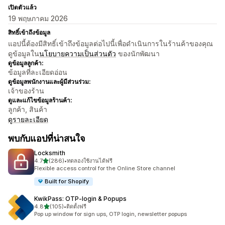
เปิดตัวแล้ว
19 พฤษภาคม 2026
สิทธิ์เข้าถึงข้อมูล
แอปนี้ต้องมีสิทธิ์เข้าถึงข้อมูลต่อไปนี้เพื่อดำเนินการในร้านค้าของคุณ
ดูข้อมูลใน
นโยบายความเป็นส่วนตัว
ของนักพัฒนา
ดูข้อมูลลูกค้า:
ข้อมูลที่ละเอียดอ่อน
ดูข้อมูลพนักงานและผู้มีส่วนร่วม:
เจ้าของร้าน
ดูและแก้ไขข้อมูลร้านค้า:
ลูกค้า, สินค้า
ดูรายละเอียด
พบกับแอปที่น่าสนใจ
Locksmith
เต็ม 5 ดาว
4.7
(286)
•
ทดลองใช้งานได้ฟรี
ทั้งหมด 286 รีวิว
Flexible access control for the Online Store channel
Built for Shopify
KwikPass: OTP‑login & Popups
เต็ม 5 ดาว
4.8
(105)
•
ติดตั้งฟรี
ทั้งหมด 105 รีวิว
Pop up window for sign ups, OTP login, newsletter popups