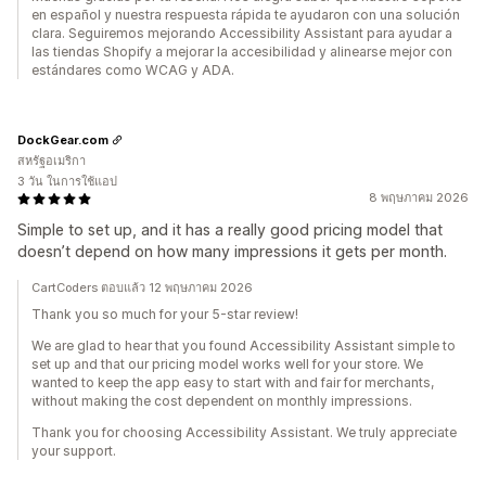
en español y nuestra respuesta rápida te ayudaron con una solución
clara. Seguiremos mejorando Accessibility Assistant para ayudar a
las tiendas Shopify a mejorar la accesibilidad y alinearse mejor con
estándares como WCAG y ADA.
DockGear.com
สหรัฐอเมริกา
3 วัน ในการใช้แอป
8 พฤษภาคม 2026
Simple to set up, and it has a really good pricing model that
doesn’t depend on how many impressions it gets per month.
CartCoders ตอบแล้ว 12 พฤษภาคม 2026
Thank you so much for your 5-star review!
We are glad to hear that you found Accessibility Assistant simple to
set up and that our pricing model works well for your store. We
wanted to keep the app easy to start with and fair for merchants,
without making the cost dependent on monthly impressions.
Thank you for choosing Accessibility Assistant. We truly appreciate
your support.