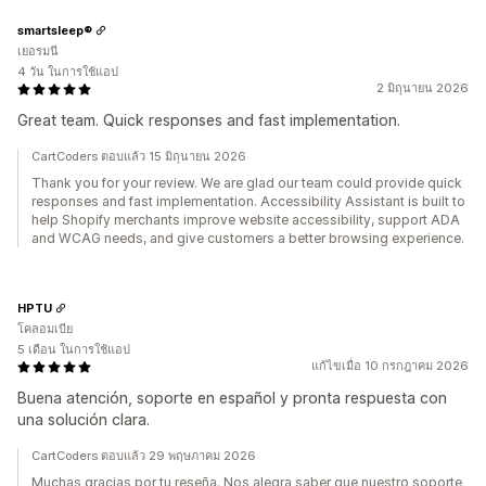
smartsleep®
เยอรมนี
4 วัน ในการใช้แอป
2 มิถุนายน 2026
Great team. Quick responses and fast implementation.
CartCoders ตอบแล้ว 15 มิถุนายน 2026
Thank you for your review. We are glad our team could provide quick
responses and fast implementation. Accessibility Assistant is built to
help Shopify merchants improve website accessibility, support ADA
and WCAG needs, and give customers a better browsing experience.
HPTU
โคลอมเบีย
5 เดือน ในการใช้แอป
แก้ไขเมื่อ 10 กรกฎาคม 2026
Buena atención, soporte en español y pronta respuesta con
una solución clara.
CartCoders ตอบแล้ว 29 พฤษภาคม 2026
Muchas gracias por tu reseña. Nos alegra saber que nuestro soporte