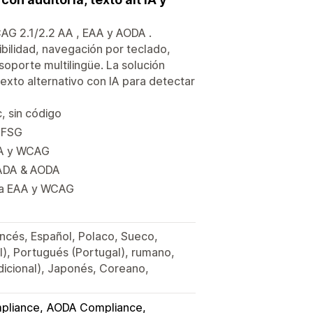
CAG 2.1/2.2 AA , EAA y AODA .
ibilidad, navegación por teclado,
soporte multilingüe. La solución
exto alternativo con IA para detectar
, sin código
 BFSG
DA y WCAG
 ADA & AODA
ara EAA y WCAG
ancés, Español, Polaco, Sueco,
l), Portugués (Portugal), rumano,
adicional), Japonés, Coreano,
pliance
AODA Compliance