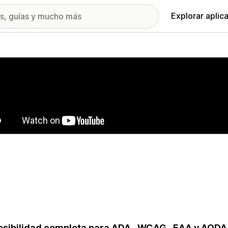
Explorar aplic
ía de imágenes destacadas
sibilidad completa para ADA , WCAG , EAA y AODA co