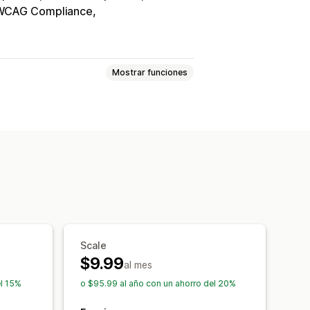
WCAG Compliance
Mostrar funciones
ontraste
Brillo
Navegación por voz
sobre herramientas
Espaciado del texto
nte
Escala de grises
idget
SEO
Con IA
Informes
Scale
$9.99
al mes
el 15%
o $95.99 al año con un ahorro del 20%