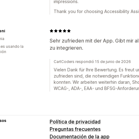
impressions.
Thank you for choosing Accessibility Assi
eni
nia
Sehr zufrieden mit der App. Gibt mir a
es usando la
zu integrieren.
ción
CartCoders respondió 15 de junio de 2026
Vielen Dank für Ihre Bewertung. Es freut un
zufrieden sind, die notwendigen Funktione
konnten. Wir arbeiten weiterhin daran, Sho
WCAG-, ADA-, EAA- und BFSG-Anforderun
sos
Política de privacidad
Preguntas frecuentes
Documentación de la app