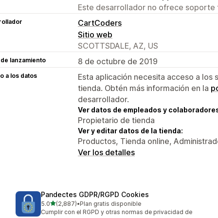
Este desarrollador no ofrece soporte 
ollador
CartCoders
Sitio web
SCOTTSDALE, AZ, US
 de lanzamiento
8 de octubre de 2019
 a los datos
Esta aplicación necesita acceso a los 
tienda. Obtén más información en la
po
desarrollador.
Ver datos de empleados y colaboradore
Propietario de tienda
Ver y editar datos de la tienda:
Productos, Tienda online, Administrad
Ver los detalles
Pandectes GDPR/RGPD Cookies
de 5 estrellas
5.0
(2,887)
•
Plan gratis disponible
2887 reseñas en total
Cumplir con el RGPD y otras normas de privacidad de