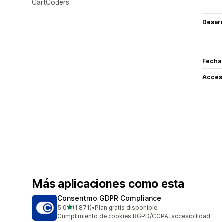
CartCoders.
Desarr
Fecha
Acceso
Más aplicaciones como esta
Consentmo GDPR Compliance
de 5 estrellas
5.0
(1,871)
•
Plan gratis disponible
1871 reseñas en total
Cumplimiento de cookies RGPD/CCPA, accesibilidad