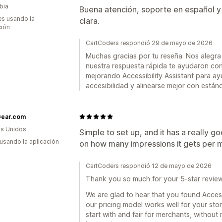
bia
Buena atención, soporte en español y
s usando la
clara.
ción
CartCoders respondió 29 de mayo de 2026
Muchas gracias por tu reseña. Nos alegra
nuestra respuesta rápida te ayudaron con
mejorando Accessibility Assistant para ayu
accesibilidad y alinearse mejor con est
ear.com
s Unidos
Simple to set up, and it has a really 
 usando la aplicación
on how many impressions it gets per 
CartCoders respondió 12 de mayo de 2026
Thank you so much for your 5-star review
We are glad to hear that you found Accessi
our pricing model works well for your st
start with and fair for merchants, withou