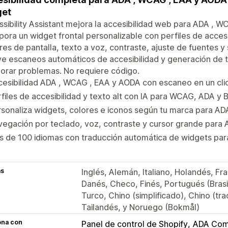
get
sibility Assistant mejora la accesibilidad web para ADA , W
pora un widget frontal personalizable con perfiles de acces
res de pantalla, texto a voz, contraste, ajuste de fuentes y 
ye escaneos automáticos de accesibilidad y generación de t
orar problemas. No requiere código.
esibilidad ADA , WCAG , EAA y AODA con escaneo en un clic
files de accesibilidad y texto alt con IA para WCAG, ADA y
sonaliza widgets, colores e iconos según tu marca para A
egación por teclado, voz, contraste y cursor grande para
s de 100 idiomas con traducción automática de widgets p
as
Inglés, Alemán, Italiano, Holandés, Fr
Danés, Checo, Finés, Portugués (Brasi
Turco, Chino (simplificado), Chino (tr
Tailandés, y Noruego (Bokmål)
ona con
Panel de control de Shopify
ADA Com