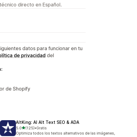
técnico directo en Español.
siguientes datos para funcionar en tu
lítica de privacidad
del
s:
or de Shopify
AltKing: AI Alt Text SEO & ADA
de 5 estrellas
5.0
(125)
•
Gratis
125 reseñas en total
Optimiza todos los textos alternativos de las imágenes,