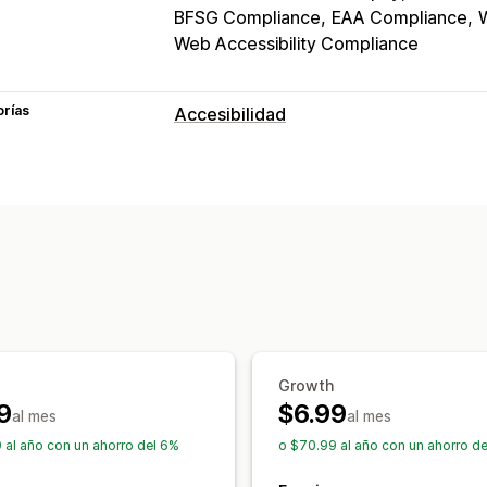
BFSG Compliance
EAA Compliance
Web Accessibility Compliance
orías
Accesibilidad
Tipos de cumplimiento
ADA
AODA
EAA
WCAG
Por región
Herramientas de accesibilidad
Certificación
Estado
Texto a voz
C
Navegación del teclado
Información 
Texto alternativo
Múltiples idiomas
Tamaño del cursor
Tamaño de la fue
Destacar enlaces
Línea de lectura
W
Growth
9
$6.99
Informes y estadísticas
al mes
al mes
 al año con un ahorro del 6%
o $70.99 al año con un ahorro d