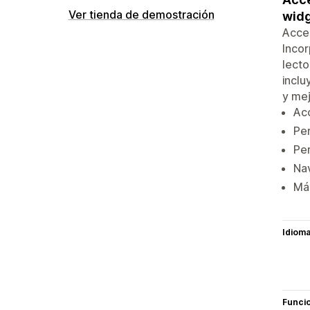
Ver tienda de demostración
wid
Acces
Incor
lecto
inclu
y mej
Acc
Per
Per
Nav
Má
Idiom
Funci