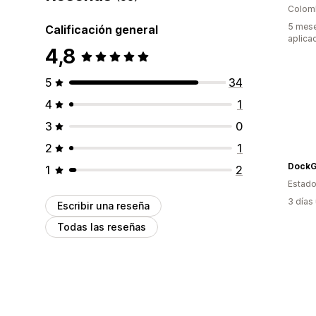
Colom
5 mese
Calificación general
aplica
4,8
5
34
4
1
3
0
2
1
DockG
1
2
Estado
3 días
Escribir una reseña
Todas las reseñas