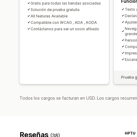
Funcio
Gratis para todas las tiendas asociadas
Texto a
Solución de prueba gratuita
Declar
All features Available
Ajuste
Compatible con WCAG , ADA , AODA
Navega
Contáctanos para ser un socio afiliado
grand
Person
Compa
Impres
Escane
Prueba g
Todos los cargos se facturan en USD. Los cargos recurren
Reseñas
HPTU
(38)