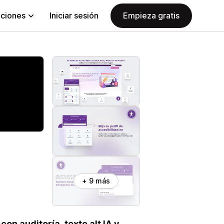
aciones
Iniciar sesión
Empieza gratis
+ 9 más
n auditoría, texto alt IA y