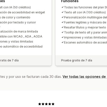
nes
Funciones
lt con IA (50 créditos)
Todas las funciones del plan S
ación de accesibilidad en widget
Texto alt con IA (100 créditos)
s de color y contenido
Personalización multilingüe de
ción por teclado y cursor
Fuentes legibles y máscara de 
e
Resaltar títulos y mejorar texto
alización de marca limitada
Tooltip de texto alt y parar an
tible con WCAG , ADA , AODA
Impresiones y vistas ilimitadas
iones y vistas ilimitadas
Escaneo automático de accesi
o automático de accesibilidad
ratis de 7 día
Prueba gratis de 7 día
tes y por uso se facturan cada 30 días.
Ver todas las opciones de