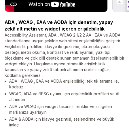
ADA , WCAG , EAA ve AODA için denetim, yapay
zekâ alt metin ve widget içeren erişilebilirlik
Accessibility Assistant, ADA , WCAG 2.1/2.2 AA , EAA ve AODA
standartlarına uygun şekilde web sitesi erişilebilirliğini geliştirir.
Erişilebilirlik profilleri, klavye ile gezinme, ekran okuyucu
desteği, metin okuma, kontrast ve renk ayarları, yazı tipi
ölçekleme ve çok dilli destek sunan tamamen özelleştirilebilir bir
widget ekleyin. Uygulama ayrıca otomatik erişilebilirlik
taramaları ve yapay zekâ tabanlı alt metin üretimi sağlar.
Kodlama gerekmez.
ADA , WCAG , EAA ve AODA erişilebilirliği tek tık tarama ile,
kodsuz
WCAG, ADA ve BFSG uyumu için erişilebilirlik profilleri ve AI
alt metni
ADA ve WCAG için widget tasarımı, renkler ve simgeleri
markanıza uyarlayın
ADA & AODA için klavye gezintisi, seslendirme ve büyük
imleç