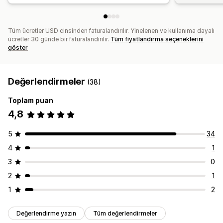
Tüm ücretler USD cinsinden faturalandırılır. Yinelenen ve kullanıma dayalı
ücretler 30 günde bir faturalandırılır.
Tüm fiyatlandırma seçeneklerini
göster
Değerlendirmeler
(38)
Toplam puan
4,8
5
34
4
1
3
0
2
1
1
2
Değerlendirme yazın
Tüm değerlendirmeler