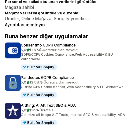
Personel ve katkıda bulunan verilerini görüntüle:
Mağaza sahibi
Mağaza verilerini görüntüle ve düzenle:
Ürünler, Online Mağaza, Shopify yöneticisi
Ayrıntıları inceleyin
Buna benzer diğer uygulamalar
Consentmo GDPR Compliance
5 yıldız üzerinden
5,0
(1.873)
•
Ücretsiz plan mevcut
toplam 1873 değerlendirme
GDPR/CCPA Cookies Compliance,Web Accessibility & EU
Withdrawal
Built for Shopify
Pandectes GDPR Compliance
5 yıldız üzerinden
5,0
(2.887)
•
Ücretsiz plan mevcut
toplam 2887 değerlendirme
GDPR/CCPA Cookie Banner, Web Accessibility & EU Withdrawal
Built for Shopify
AltKing: AI Alt Text SEO & ADA
5 yıldız üzerinden
5,0
(127)
•
Ücretsiz
toplam 127 değerlendirme
Optimize all image ALT Texts, improve SEO & Accessibility: ADA
Built for Shopify