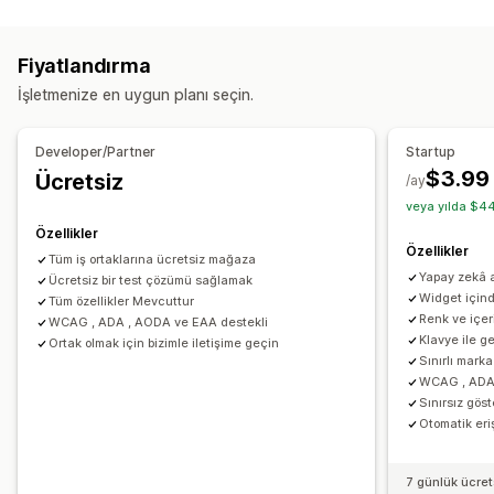
Uyumluluk türleri
ADA
AODA
EAA
WCAG
Bölgesel
Fiyatlandırma
Erişilebilirlik araçları
İşletmenize en uygun planı seçin.
Belgelendirme
Beyan
Metinden konuşmaya
Kontrast
Parlaklık
Sesli navigasyon
Klavye navigasyonu
Developer/Partner
Startup
Araç ipuçları
Alternatif metin
Çoklu dil
Metin boşlukları
$3.99
Ücretsiz
/ay
İmleç boyutu
Yazı tipi boyutu
Gri tonlama
veya yılda $44
Bağlantı belirginleştirme
Okuma satırı
Widget
SEO
Özellikler
Özellikler
Yapay zeka destekli
Raporlama
Analiz
Tüm iş ortaklarına ücretsiz mağaza
Yapay zekâ a
Ücretsiz bir test çözümü sağlamak
Widget içinde 
Tüm özellikler Mevcuttur
Renk ve içer
WCAG , ADA , AODA ve EAA destekli
Klavye ile g
Ortak olmak için bizimle iletişime geçin
Sınırlı marka
WCAG , ADA 
Sınırsız gös
Otomatik eriş
7 günlük ücre