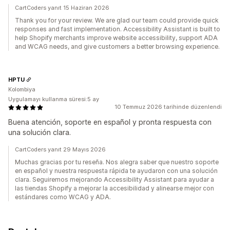
CartCoders yanıt 15 Haziran 2026
Thank you for your review. We are glad our team could provide quick
responses and fast implementation. Accessibility Assistant is built to
help Shopify merchants improve website accessibility, support ADA
and WCAG needs, and give customers a better browsing experience.
HPTU
Kolombiya
Uygulamayı kullanma süresi:5 ay
10 Temmuz 2026 tarihinde düzenlendi
Buena atención, soporte en español y pronta respuesta con
una solución clara.
CartCoders yanıt 29 Mayıs 2026
Muchas gracias por tu reseña. Nos alegra saber que nuestro soporte
en español y nuestra respuesta rápida te ayudaron con una solución
clara. Seguiremos mejorando Accessibility Assistant para ayudar a
las tiendas Shopify a mejorar la accesibilidad y alinearse mejor con
estándares como WCAG y ADA.