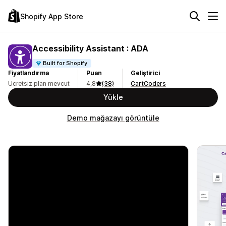
Shopify App Store
Accessibility Assistant : ADA
Built for Shopify
Fiyatlandırma
Puan
Geliştirici
Ücretsiz plan mevcut
4,8
(38)
CartCoders
Yükle
Demo mağazayı görüntüle