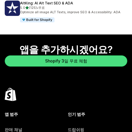
AltKing: AI Alt Text SEO & ADA
별 5개 중
5.0
(125)
•
무료
총 리뷰 125개
Optimize all image ALT Texts, improve SEO & Accessibility: ADA
Built for Shopify
앱을 추가하시겠어요?
Shopify 3일 무료 체험
앱 범주
인기 범주
판매 채널
드랍쉬핑