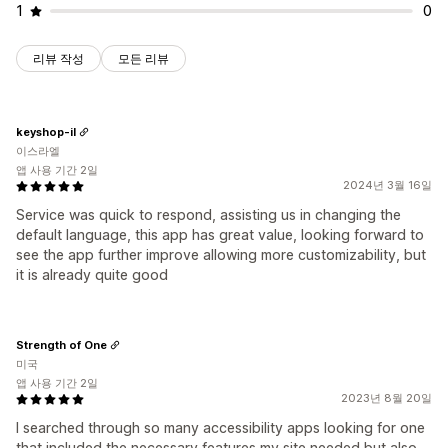
1
0
리뷰 작성
모든 리뷰
keyshop-il
이스라엘
앱 사용 기간 2일
2024년 3월 16일
Service was quick to respond, assisting us in changing the
default language, this app has great value, looking forward to
see the app further improve allowing more customizability, but
it is already quite good
Strength of One
미국
앱 사용 기간 2일
2023년 8월 20일
I searched through so many accessibility apps looking for one
that included the necessary features my site needed but also