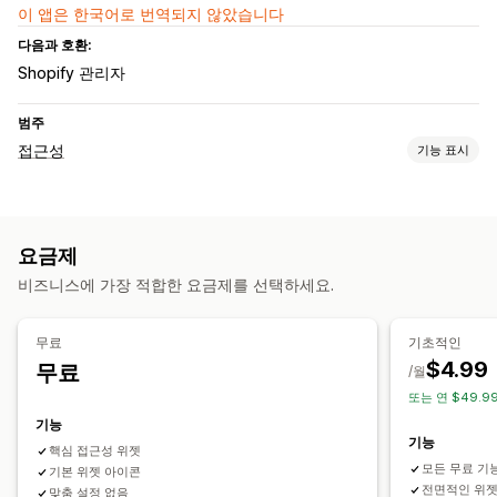
이 앱은 한국어로 번역되지 않았습니다
다음과 호환:
Shopify 관리자
범주
접근성
기능 표시
규정 준수 유형
ADA
EAA
WCAG
요금제
접근성 도구
비즈니스에 가장 적합한 요금제를 선택하세요.
안내
텍스트 음성 변환
대비
밝기
키보드 탐색
툴팁
대체 텍스트
여러 언어
텍스트 간격
커서 사이즈
글꼴 사이즈
무료
기초적인
그레이스케일
링크 하이라이트
읽기 줄
위젯
$4.99
무료
/월
또는 연 $49.99
기능
기능
핵심 접근성 위젯
모든 무료 기
기본 위젯 아이콘
전면적인 위젯
맞춤 설정 없음