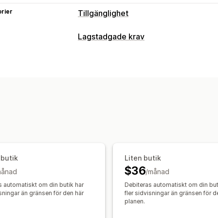
rier
Tillgänglighet
Typer av efterlevnad
Lagstadgade krav
ADA
AODA
EAA
WCAG
Överensstämmelse
Tillgänglighetsverktyg
Tillgänglighet
Certifiering
Meddelande
Text till tal
Anpassning
Tangentbordsnavigering
Verktygstip
Färg och teckensnitt
Widgetposition
Markörstorlek
Teckensnitt
Gråskala
 butik
Liten butik
$36
månad
/månad
s automatiskt om din butik har
Debiteras automatiskt om din but
isningar än gränsen för den här
fler sidvisningar än gränsen för d
planen.