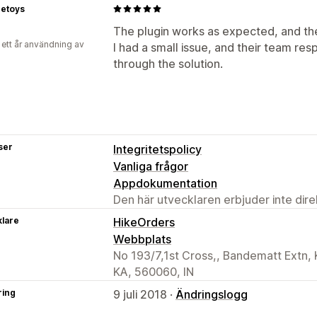
netoys
The plugin works as expected, and th
 ett år användning av
I had a small issue, and their team r
through the solution.
ser
Integritetspolicy
Vanliga frågor
Appdokumentation
Den här utvecklaren erbjuder inte dir
klare
HikeOrders
Webbplats
No 193/7,1st Cross,, Bandematt Extn, 
KA, 560060, IN
ring
9 juli 2018 ·
Ändringslogg