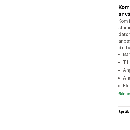
Kom 
anvä
Kom i
stämn
dator
anpas
din b
Ban
Til
Anp
Anp
Fle
Inn
Språk