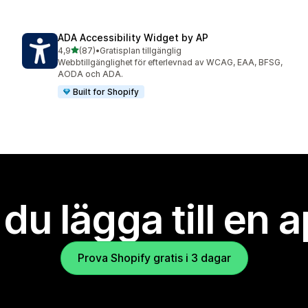
ADA Accessibility Widget by AP
av 5 stjärnor
4,9
(87)
•
Gratisplan tillgänglig
87 recensioner totalt
Webbtillgänglighet för efterlevnad av WCAG, EAA, BFSG,
AODA och ADA.
Built for Shopify
l du lägga till en 
Prova Shopify gratis i 3 dagar