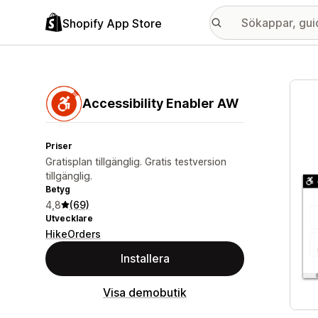
Shopify App Store
Galle
Accessibility Enabler AW
Priser
Gratisplan tillgänglig. Gratis testversion
tillgänglig.
Betyg
4,8
(69)
Utvecklare
HikeOrders
Installera
Visa demobutik