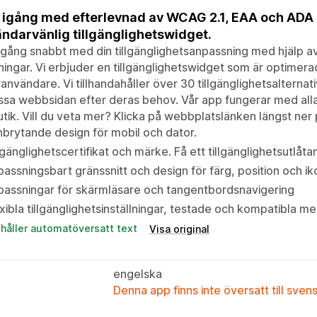
igång med efterlevnad av WCAG 2.1, EAA och ADA
ndarvänlig tillgänglighetswidget.
gång snabbt med din tillgänglighetsanpassning med hjälp av
ingar. Vi erbjuder en tillgänglighetswidget som är optimera
användare. Vi tillhandahåller över 30 tillgänglighetsalternati
sa webbsidan efter deras behov. Vår app fungerar med alla
utik. Vill du veta mer? Klicka på webbplatslänken längst ner 
brytande design för mobil och dator.
lgänglighetscertifikat och märke. Få ett tillgänglighetsutlåt
assningsbart gränssnitt och design för färg, position och i
assningar för skärmläsare och tangentbordsnavigering
xibla tillgänglighetsinställningar, testade och kompatibla m
ehåller automatöversatt text
Visa original
engelska
Denna app finns inte översatt till sven