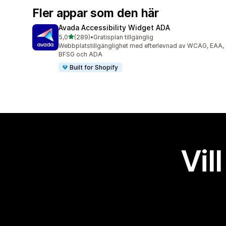
Fler appar som den här
Avada Accessibility Widget ADA
av 5 stjärnor
5,0
(289)
•
Gratisplan tillgänglig
289 recensioner totalt
Webbplatstillgänglighet med efterlevnad av WCAG, EAA,
BFSG och ADA
Built for Shopify
Vil