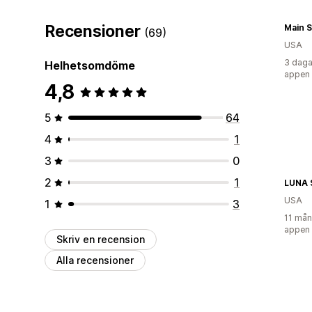
Recensioner
Main S
(69)
USA
3 daga
Helhetsomdöme
appen
4,8
5
64
4
1
3
0
2
1
LUNA 
USA
1
3
11 mån
appen
Skriv en recension
Alla recensioner