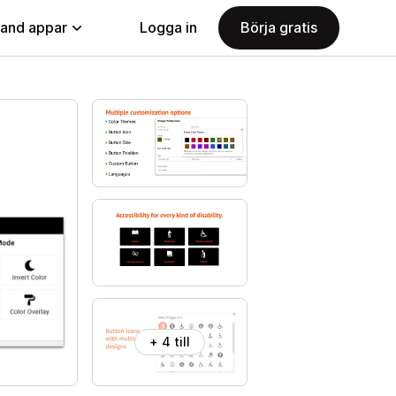
land appar
Logga in
Börja gratis
+ 4 till