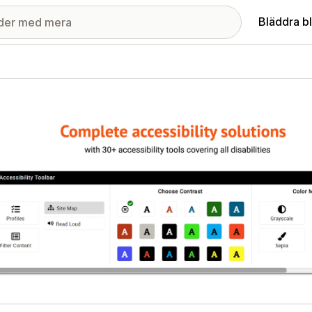
Bläddra b
ri med utvalda bilder