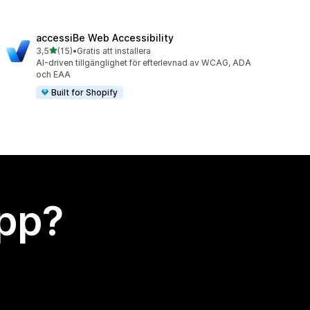
accessiBe Web Accessibility
av 5 stjärnor
3,5
(15)
•
Gratis att installera
15 recensioner totalt
AI-driven tillgänglighet för efterlevnad av WCAG, ADA
och EAA
Built for Shopify
app?