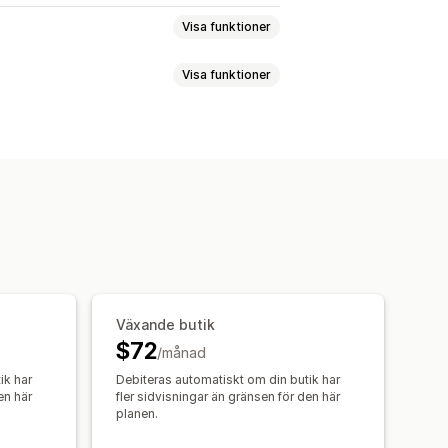
Visa funktioner
Visa funktioner
Kontrast
Ljusstyrka
s
Flera språk
Textavstånd
Flera språk
Knappar
Länka höjdpunkter
Läsrad
Widget
Växande butik
$72
/månad
ik har
Debiteras automatiskt om din butik har
en här
fler sidvisningar än gränsen för den här
planen.