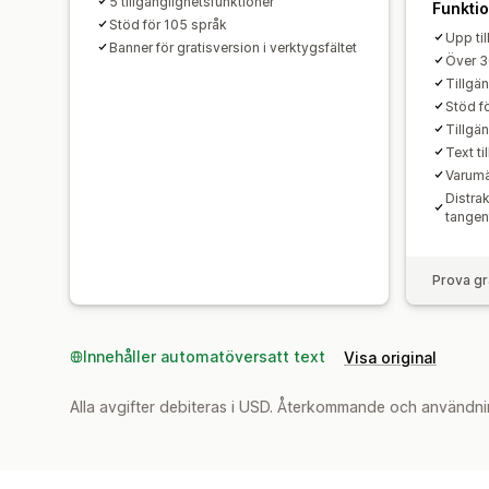
5 tillgänglighetsfunktioner
Funkti
Stöd för 105 språk
Upp ti
Banner för gratisversion i verktygsfältet
Över 3
Tillgä
Stöd f
Tillgän
Text til
Varumä
Distrak
tangen
Prova gr
Innehåller automatöversatt text
Visa original
Alla avgifter debiteras i USD. Återkommande och användni