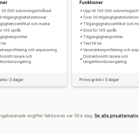
oner
Funktioner
ll 30 000 sidvisningar/månad
Upp till 100 000 sidvisningar
0 tillgänglighetsfunktioner
Över 30 tillgänglighetsfunktion
nglighetscertifikat och märke
Tillgänglighetscertifikat och m
ör 105 språk
Stöd för 105 språk
glighetsprofiler
Tillgänglighetsprofiler
l tal
Text till tal
rkesprofilering och anpassning
Varumärkesprofilering och anp
tionsfri läsare och
Distraktionsfri läsare och
tbordsnavigering
tangentbordsnavigering
atis i 3 dagar
Prova gratis i 3 dagar
ngsbaserade avgifter faktureras var 30:e dag.
Se alla prisalternativ