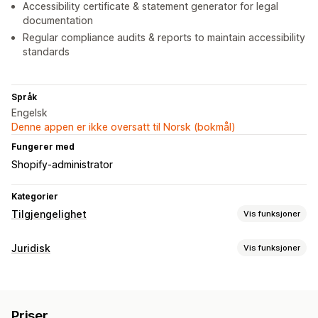
Accessibility certificate & statement generator for legal
documentation
Regular compliance audits & reports to maintain accessibility
standards
Språk
Engelsk
Denne appen er ikke oversatt til Norsk (bokmål)
Fungerer med
Shopify-administrator
Kategorier
Tilgjengelighet
Vis funksjoner
Samsvarstyper
Juridisk
Vis funksjoner
ADA
AODA
EAA
WCAG
Områdebasert
Samsvar
Tilgjengelighetsverktøy
Tilgjengelighet
Samsvarsrapporter
Sertifisering
Erklæring
Tekst til tale
Kontrast
Lysstyrke
Priser