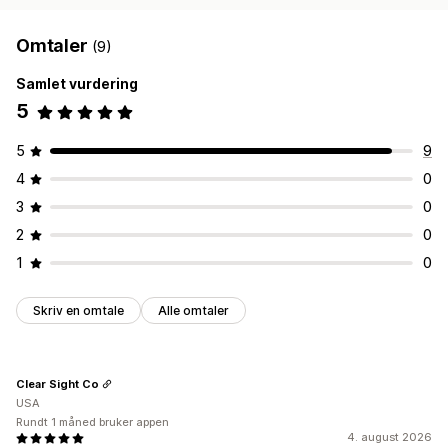
Omtaler
(9)
Samlet vurdering
5
5
9
4
0
3
0
2
0
1
0
Skriv en omtale
Alle omtaler
Clear Sight Co
USA
Rundt 1 måned bruker appen
4. august 2026