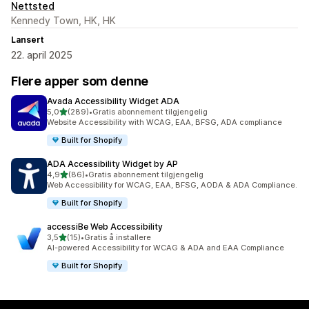
Nettsted
Kennedy Town, HK, HK
Lansert
22. april 2025
Flere apper som denne
Avada Accessibility Widget ADA
av 5 stjerner
5,0
(289)
•
Gratis abonnement tilgjengelig
Totalt 289 omtaler
Website Accessibility with WCAG, EAA, BFSG, ADA compliance
Built for Shopify
ADA Accessibility Widget by AP
av 5 stjerner
4,9
(86)
•
Gratis abonnement tilgjengelig
Totalt 86 omtaler
Web Accessibility for WCAG, EAA, BFSG, AODA & ADA Compliance.
Built for Shopify
accessiBe Web Accessibility
av 5 stjerner
3,5
(15)
•
Gratis å installere
Totalt 15 omtaler
AI-powered Accessibility for WCAG & ADA and EAA Compliance
Built for Shopify