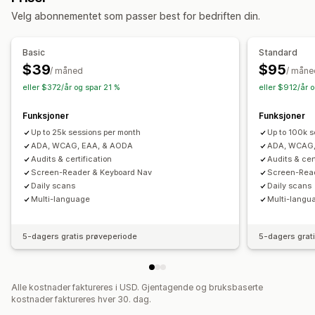
Tilpasning
Talenavigasjon
Tastaturnavigasjon
Verktøytips
Alt. tekst
Velg abonnementet som passer best for bedriften din.
Avmerkingsboks
Farge og skrifttype
Plassering av widget
Flere språk
Mellomrom mellom tekst
Markørstørrelse
Egendefinert kode
Flere språk
Tilpasset tekst
Knapper
Skriftstørrelse
Gråskala
Koblingshøydepunkter
Leselinje
Basic
Standard
Kontrollprogram
Drevet av kunstig intelligens
$39
$95
/ måned
/ måne
Rapportering
eller $372/år og spar 21 %
eller $912/år 
Funksjoner
Funksjoner
Up to 25k sessions per month
Up to 100k s
ADA, WCAG, EAA, & AODA
ADA, WCAG,
Audits & certification
Audits & cer
Screen-Reader & Keyboard Nav
Screen-Rea
Daily scans
Daily scans
Multi-language
Multi-langu
5-dagers gratis prøveperiode
5-dagers grat
Alle kostnader faktureres i USD. Gjentagende og bruksbaserte
kostnader faktureres hver 30. dag.