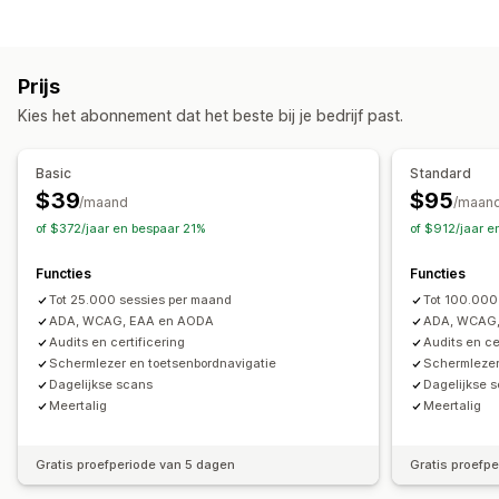
ADA
AODA
EAA
WCAG
Op regio gebaseerd
Compliance
Toegankelijkheidstools
Toegankelijkheid
Nalevingsrapporten
Certificering
Verklaring
Tekst naar spraak
Contrast
Prijs
Aanpassing
Helderheid
Spraaknavigatie
Toetsenbordnavigatie
Kies het abonnement dat het beste bij je bedrijf past.
Selectievakjes
Kleur en lettertype
Widgetpositie
Tooltips
Alt-tekst
Meerdere talen
Tekstafstand
Aangepaste code
Meerdere talen
Aangepaste tekst
Cursorgrootte
Tekengrootte
Grijstinten
Linkmarkeringen
Basic
Standard
Knoppen
Leesregel
Widget
Door AI aangestuurd
Rapportage
$39
$95
/maand
/maan
of $372/jaar en bespaar 21%
of $912/jaar 
Functies
Functies
Tot 25.000 sessies per maand
Tot 100.000
ADA, WCAG, EAA en AODA
ADA, WCAG,
Audits en certificering
Audits en ce
Schermlezer en toetsenbordnavigatie
Schermlezer
Dagelijkse scans
Dagelijkse 
Meertalig
Meertalig
Gratis proefperiode van 5 dagen
Gratis proefp