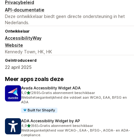
Privacybeleid
API-documentatie
Deze ontwikkelaar biedt geen directe ondersteuning in het
Nederlands.
Ontwikkelaar
AccessibilityWay
Website
Kennedy Town, HK, HK
Geïntroduceerd
22 april 2025
Meer apps zoals deze
Avada Accessibility Widget ADA
van 5 sterren
5,0
(289)
•
Gratis abonnement beschikbaar
289 recensies in totaal
Websitetoegankelijkheid die voldoet aan WCAG, EAA, BFSG en
ADA
Built for Shopify
ADA Accessibility Widget by AP
van 5 sterren
4,9
(86)
•
Gratis abonnement beschikbaar
86 recensies in totaal
Webtoegankelijkheid voor WCAG-, EAA-, BFSG-, AODA- en ADA-
compliance.