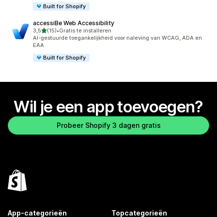
Built for Shopify
accessiBe Web Accessibility
van 5 sterren
3,5
(15)
•
Gratis te installeren
15 recensies in totaal
AI-gestuurde toegankelijkheid voor naleving van WCAG, ADA en
EAA
Built for Shopify
Wil je een app toevoegen?
Probeer Shopify 3 dagen gratis
App-categorieën
Topcategorieën