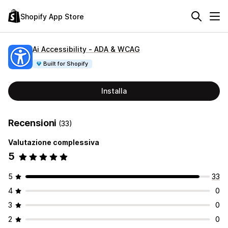
Shopify App Store
Ai Accessibility ‑ ADA & WCAG
Built for Shopify
Installa
Recensioni
(33)
Valutazione complessiva
5
5
33
4
0
3
0
2
0