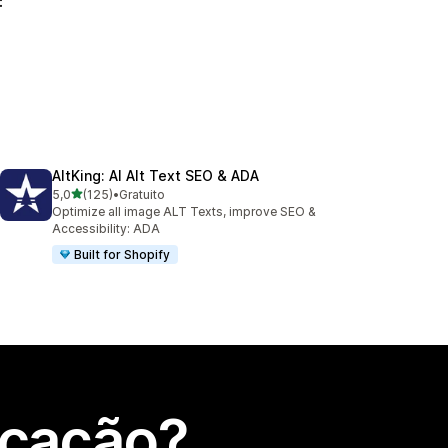
:
AltKing: AI Alt Text SEO & ADA
de 5 estrelas
5,0
(125)
•
Gratuito
125 total de avaliações
Optimize all image ALT Texts, improve SEO &
Accessibility: ADA
Built for Shopify
icação?