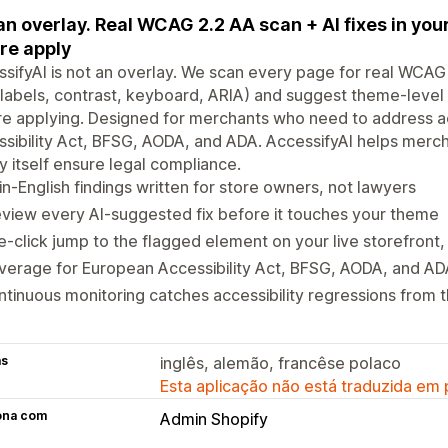
an overlay. Real WCAG 2.2 AA scan + AI fixes in yo
re apply
sifyAI is not an overlay. We scan every page for real WCAG 
labels, contrast, keyboard, ARIA) and suggest theme-level 
e applying. Designed for merchants who need to address ac
sibility Act, BFSG, AODA, and ADA. AccessifyAI helps merchan
y itself ensure legal compliance.
in-English findings written for store owners, not lawyers
view every AI-suggested fix before it touches your theme
-click jump to the flagged element on your live storefront, 
verage for European Accessibility Act, BFSG, AODA, and A
tinuous monitoring catches accessibility regressions from
as
inglês, alemão, francêse polaco
Esta aplicação não está traduzida em
ona com
Admin Shopify