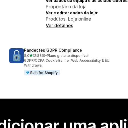
Ver dados da equipa e de colaboradores
Proprietário da loja
Ver e editar dados da loja:
Produtos, Loja online
Ver detalhes
Pandectes GDPR Compliance
de 5 estrelas
5,0
(2.886)
•
Plano gratuito disponível
2886 total de avaliações
GDPR/CCPA Cookie Banner, Web Accessibility & EU
Withdrawal
Built for Shopify
dicionar uma apl