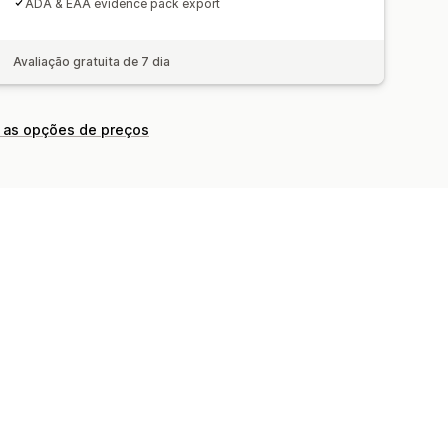
ADA & EAA evidence pack export
Avaliação gratuita de 7 dia
 as opções de preços