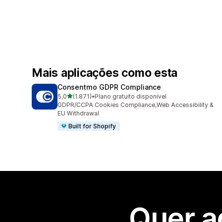
Mais aplicações como esta
Consentmo GDPR Compliance
de 5 estrelas
5,0
(1.871)
•
Plano gratuito disponível
1871 total de avaliações
GDPR/CCPA Cookies Compliance,Web Accessibility &
EU Withdrawal
Built for Shopify
Quer a