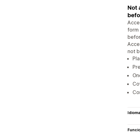
Not 
befo
Acces
form 
befor
Acces
not b
Pla
Pre
One
Co
Con
Idiom
Funci