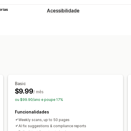
orias
Acessibilidade
Tipos de conformidade
ADA
AODA
EAA
WCAG
Ferramentas de acessibilidade
Declaração
Texto para discurso
Con
Navegação no teclado
Texto alterna
Espaçamento do texto
Tamanho do c
Escala de cinzentos
Destaques da li
Relatórios
Análise de dados
Basic
$9.99
/ mês
ou $99.90/ano e poupe 17%
Funcionalidades
Weekly scans, up to 50 pages
AI fix suggestions & compliance reports