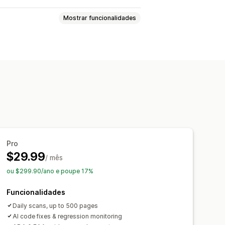
Mostrar funcionalidades
traste
Brilho
tivo
Multilingue
ursor
Tamanho do tipo de letra
gação
Widget
Baseado em IA
Pro
$29.99
/ mês
ou $299.90/ano e poupe 17%
Funcionalidades
Daily scans, up to 500 pages
AI code fixes & regression monitoring