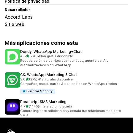
Política de privacidad
Desarrollador
Accord Labs
Sitio web
Más aplicaciones como esta
Dondy: WhatsApp Marketing+Chat
de 5 estrellas
4.8
(770)
•
Plan gratis disponible
770 reseñas en total
Recuperación de carritos abandonados, agente de IA y
automatizaciones en WhatsApp
CK: WhatsApp Marketing & Chat
de 5 estrellas
5.0
(275)
•
Plan gratis disponible
275 reseñas en total
Campañas, recup. carrito & act. pedido en WhatsApp + boton
Built for Shopify
Postscript SMS Marketing
de 5 estrellas
4.7
(1,145)
•
Instalación gratuita
1145 reseñas en total
Genera ingresos adicionales y escala tus relaciones mediante
SMS