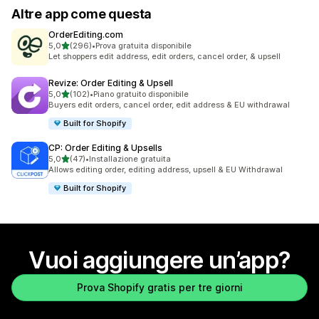
Altre app come questa
OrderEditing.com
stelle su 5
5,0
(296)
•
Prova gratuita disponibile
296 recensioni totali
Let shoppers edit address, edit orders, cancel order, & upsell
Revize: Order Editing & Upsell
stelle su 5
5,0
(102)
•
Piano gratuito disponibile
102 recensioni totali
Buyers edit orders, cancel order, edit address & EU withdrawal
Built for Shopify
CP: Order Editing & Upsells
stelle su 5
5,0
(47)
•
Installazione gratuita
47 recensioni totali
Allows editing order, editing address, upsell & EU Withdrawal
Built for Shopify
Vuoi aggiungere un’app?
Prova Shopify gratis per tre giorni