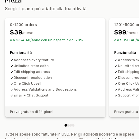
Prezzi
Upselling nella pagina di ringraziamento
Regole personalizzate
Flussi di lavoro automatizzati
Scegli il piano più adatto alla tua attività.
Componenti aggiuntivi con un clic
CSS personalizzato
Modifica in blocco
Portale clienti
HTML personalizzato
Editor drag-and-drop
Multivaluta
Gestione degli ordini
0-1200 orders
1201-5000 o
Multilingua
Regole personalizzate
Aggiornamenti sullo stato
Aggiunta di tag
Filtri
$39
$99
/mese
/mese
Offerte e raccomandazioni
Importazione ed esportazione
Analisi
o a $374.40/anno con un risparmio del 20%
o a $950.40/a
Omaggi
Spedizione gratuita
Funzionalità
Funzionalità
Componenti aggiuntivi del prodotto
Prodotti consigliati
Access to every feature
Access to e
Spesso acquistati insieme
Pacchetti
Sconti sui volumi
Unlimited order edits
Unlimited or
Sconti progressivi
Raccomandazioni tramite IA
Edit shipping address
Edit shippin
Upgrade dell’abbonamento
Elaborazione prioritaria
Discount recalculation
Discount rec
One Click Upsell
One Click Up
Analisi
Address Validations and Suggestions
Address Val
Email + Chat Support
Support Prio
Tassi di conversione
Performance delle raccomandazioni
Suggerimenti di ottimizzazione
Prestazioni del funnel
Prova gratuita di 14 giorni
Prova gratuita 
Tutte le spese sono fatturate in USD. Per gli addebiti ricorrenti e le spese