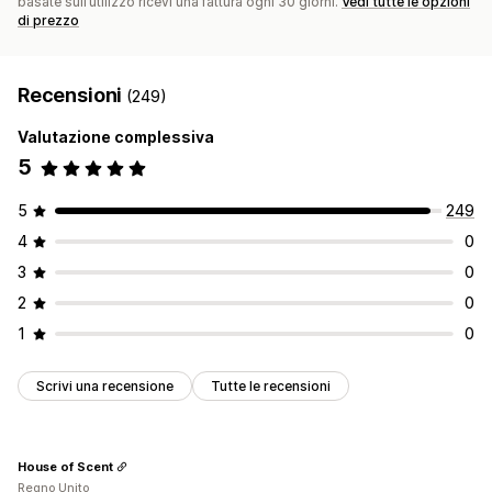
basate sull’utilizzo ricevi una fattura ogni 30 giorni.
Vedi tutte le opzioni
di prezzo
Recensioni
(249)
Valutazione complessiva
5
5
249
4
0
3
0
2
0
1
0
Scrivi una recensione
Tutte le recensioni
House of Scent
Regno Unito