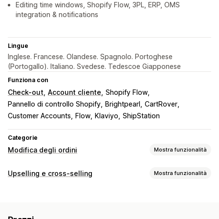
Editing time windows, Shopify Flow, 3PL, ERP, OMS
integration & notifications
Lingue
Inglese. Francese. Olandese. Spagnolo. Portoghese
(Portogallo). Italiano. Svedese. Tedescoe Giapponese
Funziona con
Check-out
Account cliente
Shopify Flow
Pannello di controllo Shopify
Brightpearl
CartRover
Customer Accounts
Flow
Klaviyo
ShipStation
Categorie
Modifica degli ordini
Mostra funzionalità
Aggiornamenti sugli ordini
Upselling e cross-selling
Mostra funzionalità
Annullamenti
Suddivisione
Riordini
Rimborsi
Personalizzazione
Bozze di ordini
Indirizzo
Voci
Prezzi
Upselling al check-out
Barra di avanzamento
Spese di spedizione
Attributi personalizzati