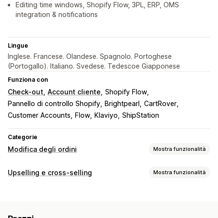
Editing time windows, Shopify Flow, 3PL, ERP, OMS
integration & notifications
Lingue
Inglese. Francese. Olandese. Spagnolo. Portoghese
(Portogallo). Italiano. Svedese. Tedescoe Giapponese
Funziona con
Check-out
Account cliente
Shopify Flow
Pannello di controllo Shopify
Brightpearl
CartRover
Customer Accounts
Flow
Klaviyo
ShipStation
Categorie
Modifica degli ordini
Mostra funzionalità
Aggiornamenti sugli ordini
Upselling e cross-selling
Mostra funzionalità
Annullamenti
Suddivisione
Riordini
Rimborsi
Personalizzazione
Bozze di ordini
Indirizzo
Voci
Prezzi
Upselling al check-out
Barra di avanzamento
Spese di spedizione
Attributi personalizzati