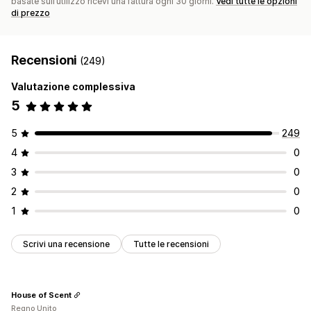
basate sull’utilizzo ricevi una fattura ogni 30 giorni.
Vedi tutte le opzioni
di prezzo
Recensioni
(249)
Valutazione complessiva
5
5
249
4
0
3
0
2
0
1
0
Scrivi una recensione
Tutte le recensioni
House of Scent
Regno Unito