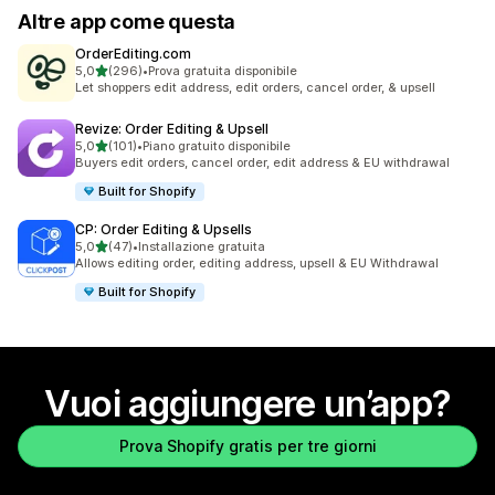
Altre app come questa
OrderEditing.com
stelle su 5
5,0
(296)
•
Prova gratuita disponibile
296 recensioni totali
Let shoppers edit address, edit orders, cancel order, & upsell
Revize: Order Editing & Upsell
stelle su 5
5,0
(101)
•
Piano gratuito disponibile
101 recensioni totali
Buyers edit orders, cancel order, edit address & EU withdrawal
Built for Shopify
CP: Order Editing & Upsells
stelle su 5
5,0
(47)
•
Installazione gratuita
47 recensioni totali
Allows editing order, editing address, upsell & EU Withdrawal
Built for Shopify
Vuoi aggiungere un’app?
Prova Shopify gratis per tre giorni