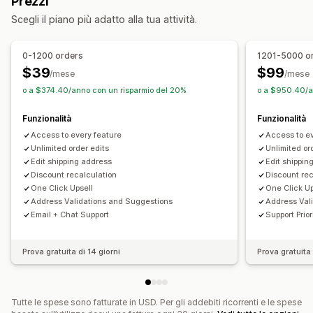
Prezzi
Upselling nella pagina di ringraziamento
Regole personalizzate
Flussi di lavoro automatizzati
Scegli il piano più adatto alla tua attività.
Componenti aggiuntivi con un clic
CSS personalizzato
Modifica in blocco
Portale clienti
HTML personalizzato
Editor drag-and-drop
Multivaluta
Gestione degli ordini
0-1200 orders
1201-5000 o
Multilingua
Regole personalizzate
Aggiornamenti sullo stato
Aggiunta di tag
Filtri
$39
$99
/mese
/mese
Offerte e raccomandazioni
Importazione ed esportazione
Analisi
o a $374.40/anno con un risparmio del 20%
o a $950.40/a
Omaggi
Spedizione gratuita
Funzionalità
Funzionalità
Componenti aggiuntivi del prodotto
Prodotti consigliati
Access to every feature
Access to e
Spesso acquistati insieme
Pacchetti
Sconti sui volumi
Unlimited order edits
Unlimited or
Sconti progressivi
Raccomandazioni tramite IA
Edit shipping address
Edit shippin
Upgrade dell’abbonamento
Elaborazione prioritaria
Discount recalculation
Discount rec
One Click Upsell
One Click Up
Analisi
Address Validations and Suggestions
Address Val
Email + Chat Support
Support Prio
Tassi di conversione
Performance delle raccomandazioni
Suggerimenti di ottimizzazione
Prestazioni del funnel
Prova gratuita di 14 giorni
Prova gratuita 
Tutte le spese sono fatturate in USD. Per gli addebiti ricorrenti e le spese