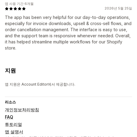
앱 사용 기간 6개월
2026년 5월 25일
The app has been very helpful for our day-to-day operations,
especially for invoice downloads, upsell & cross-sell flows, and
order cancellation management. The interface is easy to use,
and the support team is responsive whenever needed. Overall,
it has helped streamline multiple workflows for our Shopify
store.
지원
앱 지원은 Account Editor에서 제공합니다.
리소스
개인정보처리방침
FAQ
튜토리얼
앱 설명서