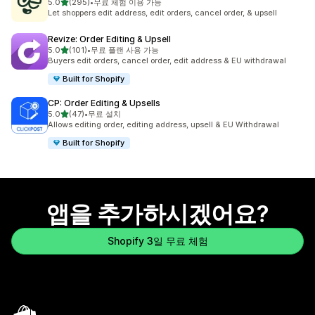
별 5개 중
5.0
(295)
•
무료 체험 이용 가능
총 리뷰 295개
Let shoppers edit address, edit orders, cancel order, & upsell
Revize: Order Editing & Upsell
별 5개 중
5.0
(101)
•
무료 플랜 사용 가능
총 리뷰 101개
Buyers edit orders, cancel order, edit address & EU withdrawal
Built for Shopify
CP: Order Editing & Upsells
별 5개 중
5.0
(47)
•
무료 설치
총 리뷰 47개
Allows editing order, editing address, upsell & EU Withdrawal
Built for Shopify
앱을 추가하시겠어요?
Shopify 3일 무료 체험