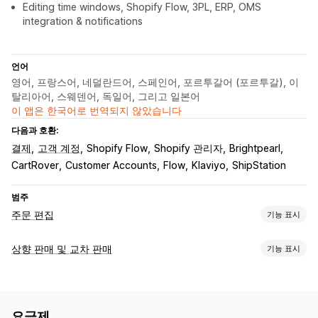
Editing time windows, Shopify Flow, 3PL, ERP, OMS
integration & notifications
언어
영어, 프랑스어, 네덜란드어, 스페인어, 포르투갈어 (포르투갈), 이
탈리아어, 스웨덴어, 독일어, 그리고 일본어
이 앱은 한국어로 번역되지 않았습니다
다음과 호환:
결제
고객 계정
Shopify Flow
Shopify 관리자
Brightpearl
CartRover
Customer Accounts
Flow
Klaviyo
ShipStation
범주
주문 편집
기능 표시
주문 업데이트
상향 판매 및 교차 판매
기능 표시
취소
분할
재주문
환불
발주 주문
주소
라인 품목
가격
맞춤 설정
배송 요금
사용자 지정 특성
사용자 지정 규칙
결제 상향 판매
진행률 표시줄
감사합니다 페이지 상향 판매
자동화된 워크플로
대량 편집
고객 포털
요금제
원클릭 추가 기능
사용자 지정 CSS
사용자 지정 HTML