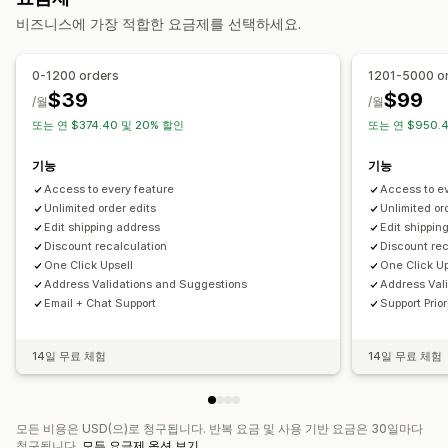
주문 관리
비즈니스에 가장 적합한 요금제를 선택하세요.
끌어서 놓기 편집기
여러 통화
여러 언어
사용자 지정 규칙
상태 업데이트
태그 지정
필터링
가져오기 및 내보내기
분석
제안 및 권장 사항
0-1200 orders
1201-5000 o
무료 기프트
무료 배송
제품 추가 옵션
추천 제품
$39
$99
/월
/월
함께 자주 구매하는 제품
번들
수량 할인
계층별 할인
또는 연 $374.40 및 20% 할인
또는 연 $950.
AI 권장 사항
구독 업그레이드
우선 순위 처리
기능
기능
분석
Access to every feature
Access to e
전환율
추천 실적
최적화 제안
퍼널 추적
Unlimited order edits
Unlimited or
Edit shipping address
Edit shippin
Discount recalculation
Discount rec
One Click Upsell
One Click Up
Address Validations and Suggestions
Address Val
Email + Chat Support
Support Prio
14일 무료 체험
14일 무료 체험
모든 비용은 USD(으)로 청구됩니다. 반복 요금 및 사용 기반 요금은 30일마다
청구됩니다.
모든 요금제 옵션 보기