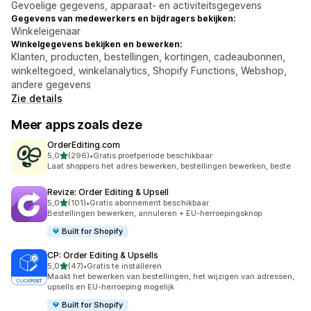
Gevoelige gegevens, apparaat- en activiteitsgegevens
Gegevens van medewerkers en bijdragers bekijken:
Winkeleigenaar
Winkelgegevens bekijken en bewerken:
Klanten, producten, bestellingen, kortingen, cadeaubonnen,
winkeltegoed, winkelanalytics, Shopify Functions, Webshop,
andere gegevens
Zie details
Meer apps zoals deze
OrderEditing.com
van 5 sterren
5,0
(296)
•
Gratis proefperiode beschikbaar
296 recensies in totaal
Laat shoppers het adres bewerken, bestellingen bewerken, beste
Revize: Order Editing & Upsell
van 5 sterren
5,0
(101)
•
Gratis abonnement beschikbaar
101 recensies in totaal
Bestellingen bewerken, annuleren + EU-herroepingsknop
Built for Shopify
CP: Order Editing & Upsells
van 5 sterren
5,0
(47)
•
Gratis te installeren
47 recensies in totaal
Maakt het bewerken van bestellingen, het wijzigen van adressen,
upsells en EU-herroeping mogelijk
Built for Shopify