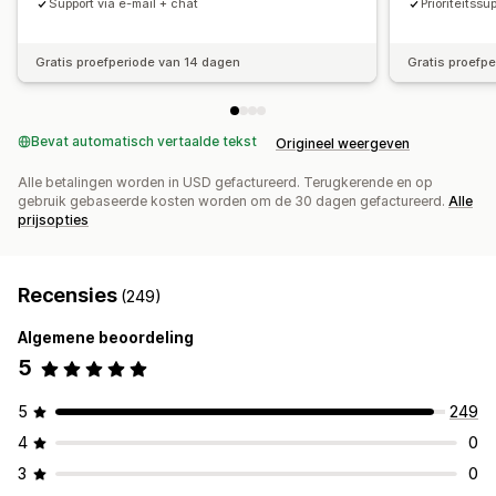
Support via e-mail + chat
Prioriteitssu
Conversiepercentages
Aanbevelingsprestaties
Suggesties voor optimalisatie
Funnelprestaties
Gratis proefperiode van 14 dagen
Gratis proefp
Bevat automatisch vertaalde tekst
Origineel weergeven
Alle betalingen worden in USD gefactureerd. Terugkerende en op
gebruik gebaseerde kosten worden om de 30 dagen gefactureerd.
Alle
prijsopties
Recensies
(249)
Algemene beoordeling
5
5
249
4
0
3
0