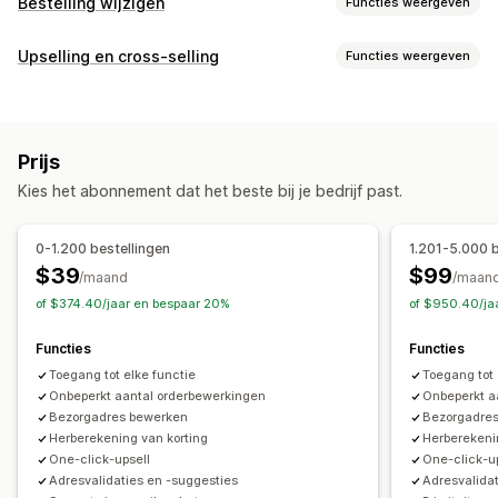
Bestelling wijzigen
Functies weergeven
Updates van bestellingen
Upselling en cross-selling
Functies weergeven
Annuleringen
Splitsen
Nabestellingen
Terugbetalingen
Aanpassing
Conceptbestellingen
Adres
Orderregels
Prijzen
Upselling bij checkout
Voortgangsbalk
Verzendkosten
Aangepaste kenmerken
Prijs
Upselling op de bedankpagina
Add-ons in één klik
Aangepaste regels
Geautomatiseerde workflows
Kies het abonnement dat het beste bij je bedrijf past.
Aangepaste CSS
Aangepaste HTML
Bulkbewerking
Aangepaste portal
Drag-and-drop-editor
Meerdere valuta
Meerdere talen
Bestellingenbeheer
0-1.200 bestellingen
1.201-5.000 b
Aangepaste regels
Statusupdates
Tagging
Filteren
$39
$99
/maand
/maan
Aanbiedingen en aanbevelingen
Importeren en exporteren
Analytics
of $374.40/jaar en bespaar 20%
of $950.40/ja
Gratis artikelen
Gratis verzending
Functies
Functies
Add-ons voor producten
Productaanbevelingen
Toegang tot elke functie
Toegang tot 
Vaak samen gekocht
Bundles
Volumekortingen
Onbeperkt aantal orderbewerkingen
Onbeperkt a
Staffelkortingen
AI-aanbevelingen
Bezorgadres bewerken
Bezorgadre
Upgrade van abonnement
Prioriteitsverwerking
Herberekening van korting
Herberekeni
One-click-upsell
One-click-u
Analytics
Adresvalidaties en -suggesties
Adresvalida