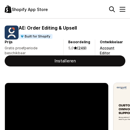
Shopify App Store
AE: Order Editing & Upsell
Built for Shopify
Prijs
Beoordeling
Ontwikkelaar
Gratis proefperiode
5,0
(249)
Account
beschikbaar
Editor
Installeren