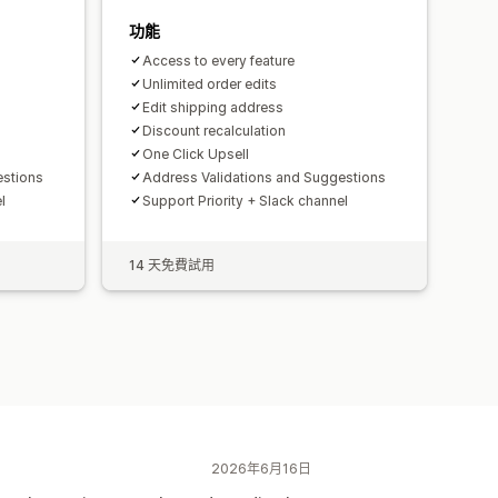
功能
Access to every feature
Unlimited order edits
Edit shipping address
Discount recalculation
One Click Upsell
estions
Address Validations and Suggestions
l
Support Priority + Slack channel
14 天免費試用
2026年6月16日