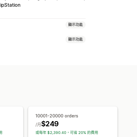
ipStation
顯示功能
顯示功能
地址
商品項目
價格
運費
自訂屬性
客入口網站
加銷售
一鍵加入商品
自訂 CSS
國語言
自訂規則
薦
經常一起購買的商品
套裝組合
訂閱升級
優先處理
10001-20000 orders
$249
/月
用
或每年 $2,390.40，可省 20% 的費用