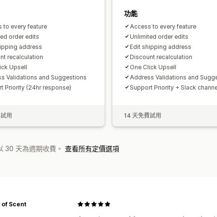
功能
 to every feature
Access to every feature
ted order edits
Unlimited order edits
hipping address
Edit shipping address
nt recalculation
Discount recalculation
ick Upsell
One Click Upsell
s Validations and Suggestions
Address Validations and Sugg
t Priority (24hr response)
Support Priority + Slack channe
費試用
14 天免費試用
 30 天為週期收費。
查看所有定價選項
 of Scent