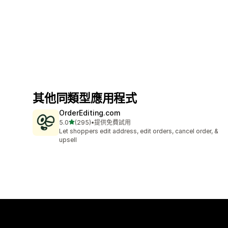
其他同類型應用程式
OrderEditing.com
滿分 5 顆星
5.0
(295)
•
提供免費試用
共有 295 則評價
Let shoppers edit address, edit orders, cancel order, &
upsell