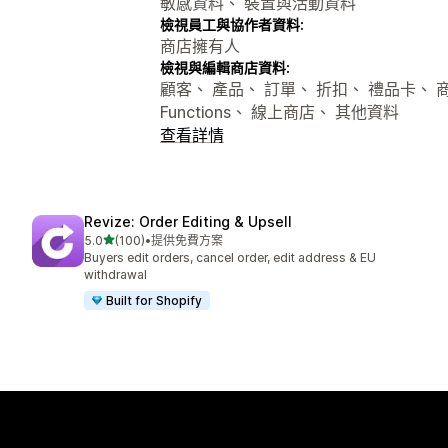
敏感資料、 裝置與活動資料
檢視員工與協作者資料:
商店擁有人
檢視與編輯商店資料:
顧客、 產品、 訂單、 折扣、 禮品卡、 商
Functions、 線上商店、 其他資料
查看詳情
Revize: Order Editing & Upsell
滿分 5 顆星
5.0
(100)
•
提供免費方案
共有 100 則評價
Buyers edit orders, cancel order, edit address & EU
withdrawal
Built for Shopify