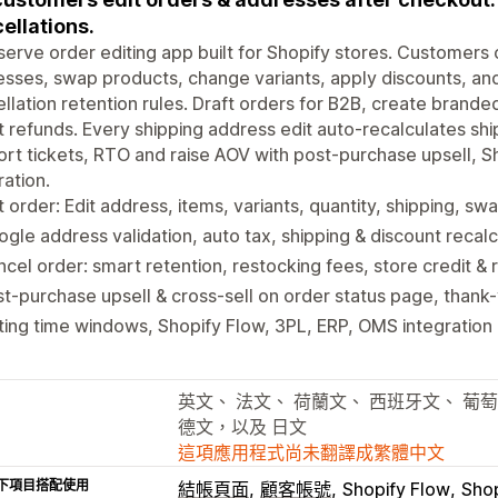
ellations.
serve order editing app built for Shopify stores. Customers 
sses, swap products, change variants, apply discounts, an
llation retention rules. Draft orders for B2B, create brande
t refunds. Every shipping address edit auto-recalculates sh
rt tickets, RTO and raise AOV with post-purchase upsell, 
ration.
t order: Edit address, items, variants, quantity, shipping, s
gle address validation, auto tax, shipping & discount recalc
cel order: smart retention, restocking fees, store credit & 
t-purchase upsell & cross-sell on order status page, thank
ting time windows, Shopify Flow, 3PL, ERP, OMS integration &
英文、 法文、 荷蘭文、 西班牙文、 葡萄
德文，以及 日文
這項應用程式尚未翻譯成繁體中文
下項目搭配使用
結帳頁面
顧客帳號
Shopify Flow
Sho