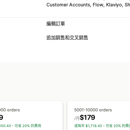
Customer Accounts
Flow
Klaviyo
Sh
編輯訂單
訂單最新資訊
追加銷售和交叉銷售
取消
拆單
重新訂購
退款
訂單草稿
自訂
自訂規則
自動化工作流程
大量編輯
顧
結帳頁面追加銷售
進度列
感謝頁面追
訂單管理
自訂 HTML
拖放式編輯器
多種幣別
多
狀態更新
標記
篩選
匯入和匯出
分析
銷售內容和建議
免費贈品
免運費
商品附加元件
商品推
大量購買折扣
分層折扣
AI 推薦功能
分析
000 orders
5001-10000 orders
轉換率
推薦成效
最佳化建議
漏斗成效
9
$179
/月
950.40，可省 20% 的費用
或每年 $1,718.40，可省 20% 的費