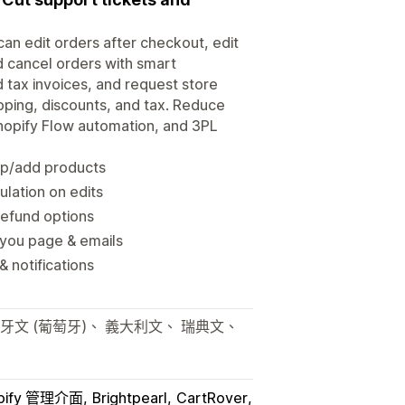
can edit orders after checkout, edit
d cancel orders with smart
d tax invoices, and request store
ipping, discounts, and tax. Reduce
Shopify Flow automation, and 3PL
wap/add products
ulation on edits
refund options
-you page & emails
 notifications
牙文 (葡萄牙)、 義大利文、 瑞典文、
pify 管理介面
Brightpearl
CartRover