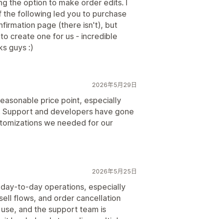
 the option to make order edits. I
f the following led you to purchase
firmation page (there isn't), but
to create one for us - incredible
s guys :)
2026年5月29日
easonable price point, especially
s. Support and developers have gone
tomizations we needed for our
2026年5月25日
 day-to-day operations, especially
sell flows, and order cancellation
use, and the support team is