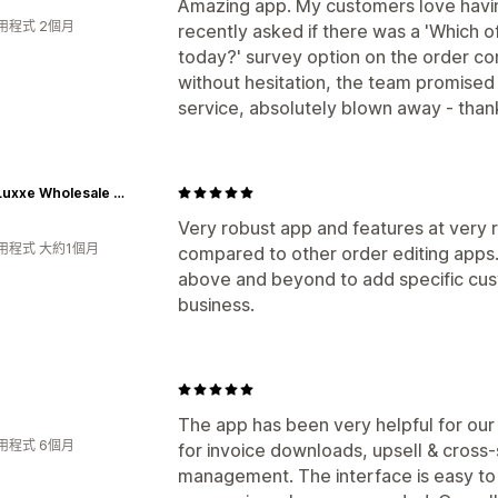
Amazing app. My customers love having
用程式 2個月
recently asked if there was a 'Which o
today?' survey option on the order con
without hesitation, the team promised 
service, absolutely blown away - thank
Caffe Luxxe Wholesale Ordering
Very robust app and features at very r
用程式 大約1個月
compared to other order editing app
above and beyond to add specific cus
business.
The app has been very helpful for our
用程式 6個月
for invoice downloads, upsell & cross-
management. The interface is easy to 