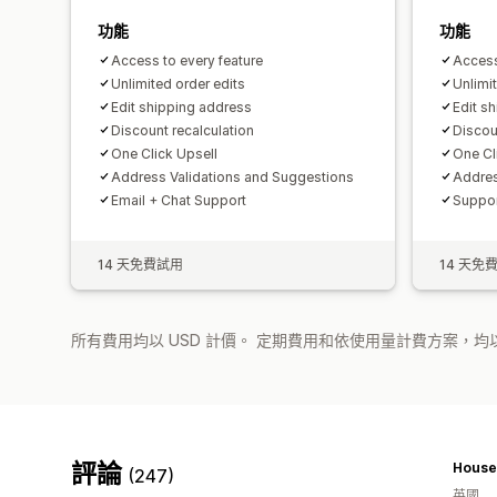
功能
功能
Access to every feature
Access
Unlimited order edits
Unlimi
Edit shipping address
Edit s
Discount recalculation
Discou
One Click Upsell
One Cl
Address Validations and Suggestions
Addres
Email + Chat Support
Suppor
14 天免費試用
14 天免
所有費用均以 USD 計價。 定期費用和依使用量計費方案，均以
評論
House
(247)
英國