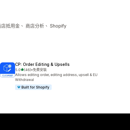
店抵用金、 商店分析、 Shopify
CP: Order Editing & Upsells
滿分 5 顆星
5.0
(46)
•
免費安裝
共有 46 則評價
Allows editing order, editing address, upsell & EU
Withdrawal
Built for Shopify