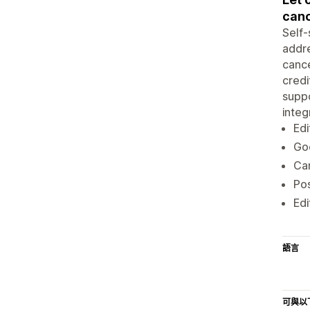
canc
Self-
addre
cance
credi
suppo
integ
Edi
Goo
Can
Pos
Edi
語言
可與以