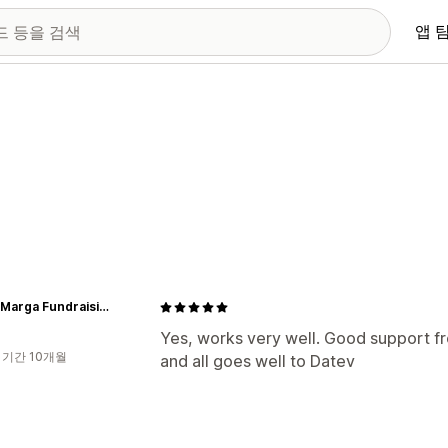
앱 
Bhakti Marga Fundraising
Yes, works very well. Good support f
 기간 10개월
and all goes well to Datev