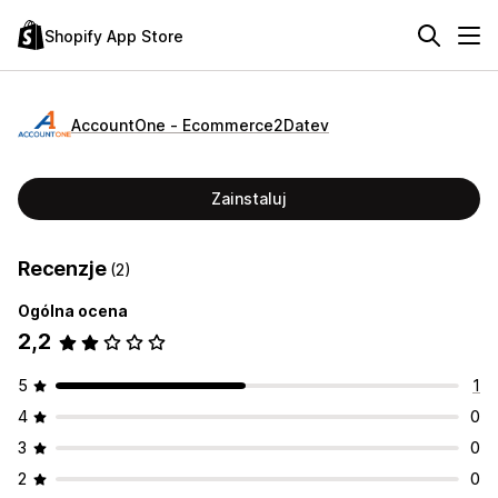
Shopify App Store
AccountOne ‑ Ecommerce2Datev
Zainstaluj
Recenzje
(2)
Ogólna ocena
2,2
5
1
4
0
3
0
2
0