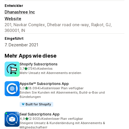
Entwickler
Dhanashree Inc
Website
201, Navkar Complex, Dhebar road one-way, Rajkot, GJ,
360001, IN
Eingeführt
7. Dezember 2021
Mehr Apps wie diese
Shopify Subscriptions
von 5 Sternen
3,7
(734)
•
Kostenlos
734 Rezensionen insgesamt
Mehr Umsatz mit Abonnements erzielen
Appstle℠ Subscriptions App
von 5 Sternen
5,0
(8.094)
•
Kostenloser Plan verfügbar
8094 Rezensionen insgesamt
Binden Sie Kunden mit Abonnements, Build-a-Box und
Bündelungen
Built for Shopify
Seal Subscriptions App
von 5 Sternen
4,9
(2.933)
•
Kostenloser Plan verfügbar
2933 Rezensionen insgesamt
Steigere Umsatz & Kundenbindung mit Abonnements &
Mitgliedschaften!