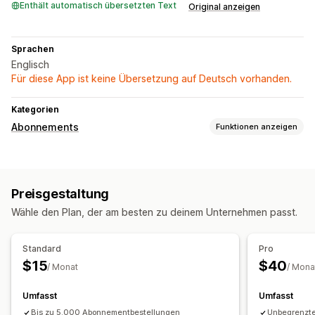
Enthält automatisch übersetzten Text
Original anzeigen
Sprachen
Englisch
Für diese App ist keine Übersetzung auf Deutsch vorhanden.
Kategorien
Abonnements
Funktionen anzeigen
Abonnementtypen
Abo-Boxen
Preisgestaltung
Die Preise kannst du festlegen
Wähle den Plan, der am besten zu deinem Unternehmen passt.
Im Abo kaufen und sparen
Standard
Pro
$15
$40
/ Monat
/ Mona
Umfasst
Umfasst
Bis zu 5.000 Abonnementbestellungen
Unbegrenzt