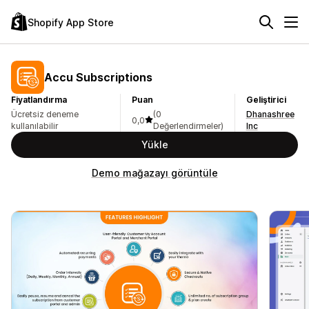
Shopify App Store
Accu Subscriptions
Fiyatlandırma
Puan
Geliştirici
Ücretsiz deneme
(0
Dhanashree
0,0
kullanılabilir
Değerlendirmeler)
Inc
Yükle
Demo mağazayı görüntüle