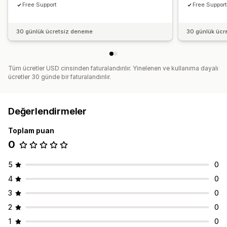
Free Support
Free Suppor
30 günlük ücretsiz deneme
30 günlük ücr
Tüm ücretler USD cinsinden faturalandırılır. Yinelenen ve kullanıma dayalı
ücretler 30 günde bir faturalandırılır.
Değerlendirmeler
Toplam puan
0
5
0
4
0
3
0
2
0
1
0