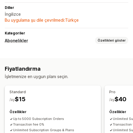
Diller
İngilizce
Bu uygulama şu dile çevrilmedi:Türkçe
Kategoriler
Abonelikler
Özellikleri göster
Abonelik türleri
Abonelik kutuları
Fiyatlandırma
Ayarlayabileceğiniz fiyatlandırma
İşletmenize en uygun planı seçin.
Abone olun ve tasarruf edin
Standard
Pro
$15
$40
/ay
/ay
Özellikler
Özellikler
Up to 5000 Subscription Orders
Unlimited Su
Transaction fee 0%
Transaction
Unlimited Subscription Groups & Plans
Unlimited Su