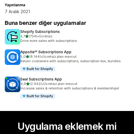
Yayınlanma
7 Aralık 2021
Buna benzer diğer uygulamalar
Shopify Subscriptions
5 yıldız üzerinden
3,7
(734)
•
Ücretsiz
toplam 734 değerlendirme
Drive more sales with subscriptions
Appstle℠ Subscriptions App
5 yıldız üzerinden
5,0
(8.144)
•
Ücretsiz plan mevcut
toplam 8144 değerlendirme
Retain customers with subscriptions, subscription box, bundles
Built for Shopify
Seal Subscriptions App
5 yıldız üzerinden
4,9
(2.942)
•
Ücretsiz plan mevcut
toplam 2942 değerlendirme
Increase sales & retention with subscriptions & memberships!
Built for Shopify
Uygulama eklemek mi