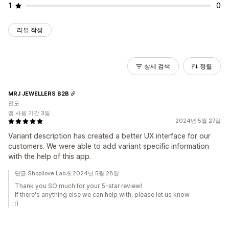
1
0
리뷰 작성
상세 검색
정렬
MRJ JEWELLERS B2B
인도
앱 사용 기간 3일
2024년 5월 27일
Variant description has created a better UX interface for our
customers. We were able to add variant specific information
with the help of this app.
답글 Shopilove Lab개 2024년 5월 28일
Thank you SO much for your 5-star review!
If there's anything else we can help with, please let us know.
:)