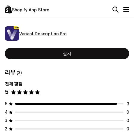
Shopify App Store
Variant Description Pro
설치
리뷰
(3)
전체 평점
5
5
3
4
0
3
0
2
0