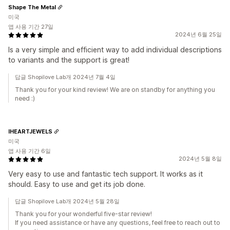
Shape The Metal
미국
앱 사용 기간 27일
2024년 6월 25일
Is a very simple and efficient way to add individual descriptions
to variants and the support is great!
답글 Shopilove Lab개 2024년 7월 4일
Thank you for your kind review! We are on standby for anything you
need :)
IHEARTJEWELS
미국
앱 사용 기간 6일
2024년 5월 8일
Very easy to use and fantastic tech support. It works as it
should. Easy to use and get its job done.
답글 Shopilove Lab개 2024년 5월 28일
Thank you for your wonderful five-star review!
If you need assistance or have any questions, feel free to reach out to