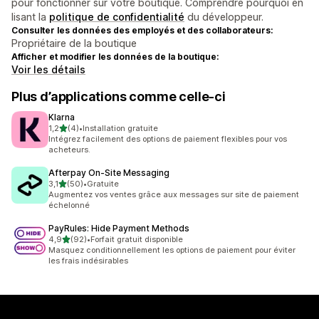
pour fonctionner sur votre boutique. Comprendre pourquoi en
lisant la
politique de confidentialité
du développeur.
Consulter les données des employés et des collaborateurs:
Propriétaire de la boutique
Afficher et modifier les données de la boutique:
Voir les détails
Plus d’applications comme celle-ci
Klarna
étoile(s) sur 5
1,2
(4)
•
Installation gratuite
4 avis au total
Intégrez facilement des options de paiement flexibles pour vos
acheteurs.
Afterpay On‑Site Messaging
étoile(s) sur 5
3,1
(50)
•
Gratuite
50 avis au total
Augmentez vos ventes grâce aux messages sur site de paiement
échelonné
PayRules: Hide Payment Methods
étoile(s) sur 5
4,9
(92)
•
Forfait gratuit disponible
92 avis au total
Masquez conditionnellement les options de paiement pour éviter
les frais indésirables