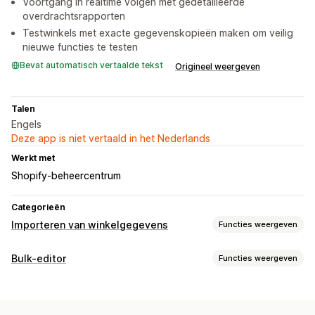
Voortgang in realtime volgen met gedetailleerde
overdrachtsrapporten
Testwinkels met exacte gegevenskopieën maken om veilig
nieuwe functies te testen
Bevat automatisch vertaalde tekst
Origineel weergeven
Talen
Engels
Deze app is niet vertaald in het Nederlands
Werkt met
Shopify-beheercentrum
Categorieën
Importeren van winkelgegevens
Functies weergeven
Gegevenssynchronisatie
Bulk-editor
Functies weergeven
Productsynchronisatie
Bewerkbare bronnen
Gegevensmigratie
Producten
Varianten
Bestellingen
Afbeeldingen
Prijzen