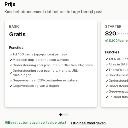
Bulkexport
Bulkimport
Bulkupdates
Collecties
Klanten
Prijs
SKU's en barcodes
Tags
Beschrijvingen
Voorraad
Kortingen
Voorraad
Metavelden
Bestellingen
Producten
Kies het abonnement dat het beste bij je bedrijf past.
Metavelden
Collecties
Acties
BASIC
STARTER
Importeren en exporteren van CSV
$20
Gratis
/maan
of $200/jaar 
Functies
Functies
Tot 100 items (app-punten) per taak
Tot 5.000 it
Middelen dupliceren tussen winkels
Alles in BASI
Ondersteuning voor producten, collecties, blogposts
Thema's dup
Ondersteuning voor pagina's, menu's, URL-
omleidingen
Shopify-bes
Gegevens naar CSV-bestanden exporteren
Ondersteunin
Gegevensopslag van 3 dagen
Ondersteuni
Gegevensop
En meer func
Bevat automatisch vertaalde tekst
Origineel weergeven