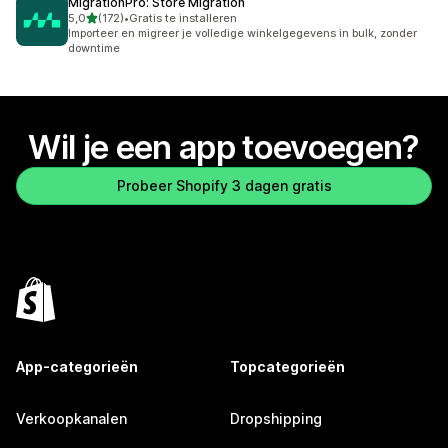
MigrationPro: Store Migration
van 5 sterren
5,0
(172)
•
Gratis te installeren
172 recensies in totaal
Importeer en migreer je volledige winkelgegevens in bulk, zonder
downtime
Wil je een app toevoegen?
Probeer Shopify 3 dagen gratis
App-categorieën
Topcategorieën
Verkoopkanalen
Dropshipping