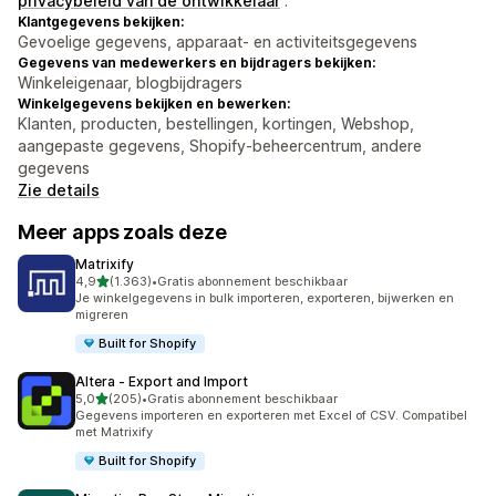
privacybeleid van de ontwikkelaar
.
Klantgegevens bekijken:
Gevoelige gegevens, apparaat- en activiteitsgegevens
Gegevens van medewerkers en bijdragers bekijken:
Winkeleigenaar, blogbijdragers
Winkelgegevens bekijken en bewerken:
Klanten, producten, bestellingen, kortingen, Webshop,
aangepaste gegevens, Shopify-beheercentrum, andere
gegevens
Zie details
Meer apps zoals deze
Matrixify
van 5 sterren
4,9
(1.363)
•
Gratis abonnement beschikbaar
1363 recensies in totaal
Je winkelgegevens in bulk importeren, exporteren, bijwerken en
migreren
Built for Shopify
Altera ‑ Export and Import
van 5 sterren
5,0
(205)
•
Gratis abonnement beschikbaar
205 recensies in totaal
Gegevens importeren en exporteren met Excel of CSV. Compatibel
met Matrixify
Built for Shopify