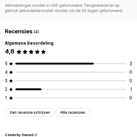
Alle betalingen worden in USD gefactureerd. Terugkerende en op
gebruik gebaseerde kosten worden om de 30 dagen gefactureerd.
Recensies
(4)
Algemene beoordeling
4,8
5
3
4
0
3
0
2
1
1
0
Een recensie schrijven
Alle recensies
Celebrity Owned