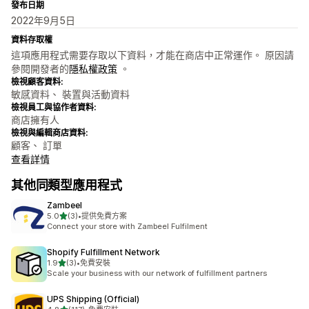
發布日期
2022年9月5日
資料存取權
這項應用程式需要存取以下資料，才能在商店中正常運作。 原因請
參閱開發者的
隱私權政策
。
檢視顧客資料:
敏感資料、 裝置與活動資料
檢視員工與協作者資料:
商店擁有人
檢視與編輯商店資料:
顧客、 訂單
查看詳情
其他同類型應用程式
Zambeel
滿分 5 顆星
5.0
(3)
•
提供免費方案
共有 3 則評價
Connect your store with Zambeel Fulfilment
Shopify Fulfillment Network
滿分 5 顆星
1.9
(3)
•
免費安裝
共有 3 則評價
Scale your business with our network of fulfillment partners
UPS Shipping (Official)