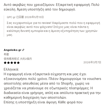
Αυτό ακριβώς που χρειαζόμουν. Εξαιρετική εφαρμογή. Πολύ
εύκολη. Άμεση υποστήιξη από τον δημιουργό.
QPC.gr 已回覆 2026年5月13日
Σας ευχαριστούμε για το review! Χαιρόμαστε πολύ που η εφαρμογή
είναι ακριβώς αυτό που ψάχνατε! Στόχος μας είναι πάντα η
καλύτερη δυνατή εμπειρία και η άμεση εξυπηρέτηση των χρηστών
μας.
Angeloiko.gr
希臘
使用應用程式 大約2個月
2026年3月7日
Ελληνικά:
Η εφαρμογή είναι εξαιρετικά εύχρηστη και μας έχει
εξοικονομήσει πολύ χρόνο. Πλέον δημιουργούμε τα vouchers
αποστολής απευθείας μέσα από το Shopify, χωρίς να
χρειάζεται να μπαίνουμε σε εξωτερικές πλατφόρμες. Η
διαδικασία είναι γρήγορη, απλή και απόλυτα πρακτική για την
καθημερινή διαχείριση των αποστολών.
Επίσης η υποστήριξη είναι άψογη. Κάθε φορά που