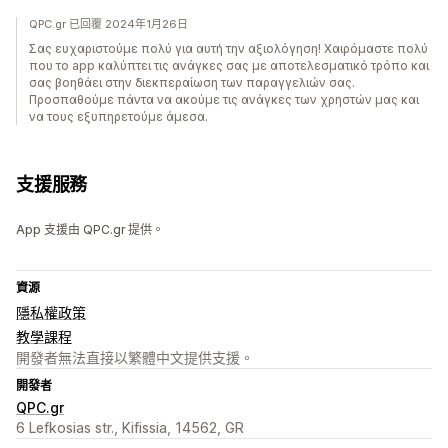
QPC.gr 已回覆 2024年1月26日
Σας ευχαριστούμε πολύ για αυτή την αξιολόγηση! Χαιρόμαστε πολύ
που το app καλύπτει τις ανάγκες σας με αποτελεσματικό τρόπο και
σας βοηθάει στην διεκπεραίωση των παραγγελιών σας.
Προσπαθούμε πάντα να ακούμε τις ανάγκες των χρηστών μας και
να τους εξυπηρετούμε άμεσα.
支援服務
App 支援由 QPC.gr 提供。
資源
隱私權政策
教學課程
開發者無法直接以繁體中文提供支援。
開發者
QPC.gr
6 Lefkosias str., Kifissia, 14562, GR