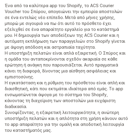
Ένα από τα καλύτερα app του Shopify, το ACS Courier
Voucher του Σπύρου, απογειώνει την εμπειρία αποστολών
σε ένα εντελώς νέο επίπεδο. Μετά από μήνες χρήσης,
μπορώ με σιγουριά να πω ότι αυτό το πρόσθετο έχει
εξελιχθεί σε ένα απαραίτητο εργαλείο για το κατάστημά
μου. Η δημιουργία των αποδείξεων της ACS Courier και η
αυτόματη εκπλήρωση των παραγγελιών στο Shopify γίνεται
με άψογη απόδοση και αστραπιαία ταχύτητα.
Η υποστήριξη πελατών είναι απλά εξαιρετική. Ο Σπύρος και
η ομάδα του ανταποκρίνονται σχεδόν ακαριαία σε κάθε
ερώτηση ή ανάγκη που παρουσιάζεται. Αυτό πραγματικά
κάνει τη διαφορά, δίνοντας μια αίσθηση ασφάλειας και
εμπιστοσύνης.
Η εγκατάσταση και η ρύθμιση του πρόσθετου είναι απλή και
διαισθητική, κάτι που εκτιμάται ιδιαίτερα από εμάς. Το app
ενσωματώνεται άψογα με το σύστημα του Shopify,
κάνοντας τη διαχείριση των αποστολών μια ευχάριστη
διαδικασία.
Συνοψίζοντας, η εξαιρετική λειτουργικότητα, η ανώτερη
υποστήριξη πελατών και η απλότητα στη χρήση κάνουν αυτό
το app απαραίτητο για την ομαλή και αποδοτική λειτουργία
του καταστήματός μας.