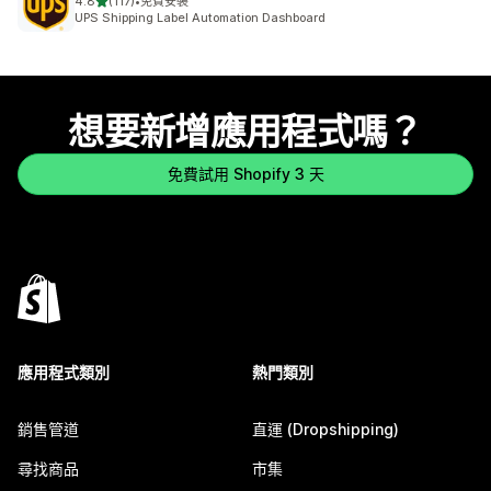
滿分 5 顆星
4.8
(117)
•
免費安裝
共有 117 則評價
UPS Shipping Label Automation Dashboard
想要新增應用程式嗎？
免費試用 Shopify 3 天
應用程式類別
熱門類別
銷售管道
直運 (Dropshipping)
尋找商品
市集