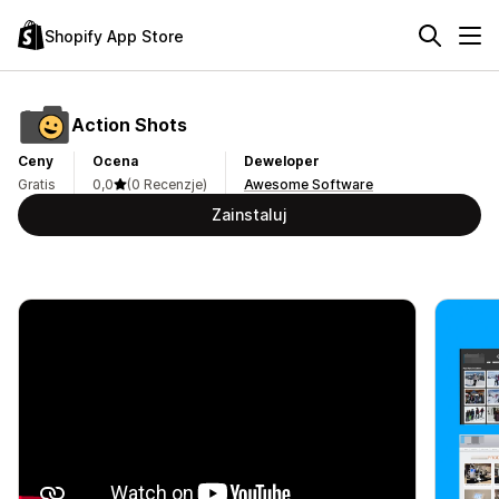
Shopify App Store
Action Shots
Ceny
Ocena
Deweloper
Gratis
0,0
(0 Recenzje)
Awesome Software
Zainstaluj