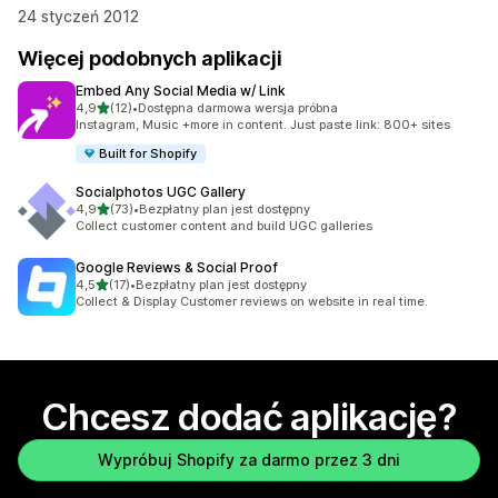
24 styczeń 2012
Więcej podobnych aplikacji
Embed Any Social Media w/ Link
na 5 gwiazdek
4,9
(12)
•
Dostępna darmowa wersja próbna
Łączna liczba recenzji: 12
Instagram, Music +more in content. Just paste link: 800+ sites
Built for Shopify
Socialphotos UGC Gallery
na 5 gwiazdek
4,9
(73)
•
Bezpłatny plan jest dostępny
Łączna liczba recenzji: 73
Collect customer content and build UGC galleries
Google Reviews & Social Proof
na 5 gwiazdek
4,5
(17)
•
Bezpłatny plan jest dostępny
Łączna liczba recenzji: 17
Collect & Display Customer reviews on website in real time.
Chcesz dodać aplikację?
Wypróbuj Shopify za darmo przez 3 dni