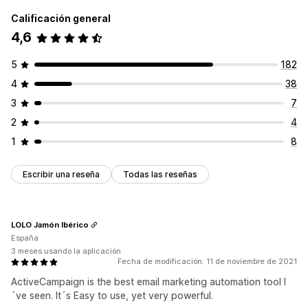
Calificación general
4,6
5
182
4
38
3
7
2
4
1
8
Escribir una reseña
Todas las reseñas
LOLO Jamón Ibérico
España
3 meses usando la aplicación
Fecha de modificación: 11 de noviembre de 2021
ActiveCampaign is the best email marketing automation tool I
´ve seen. It´s Easy to use, yet very powerful.