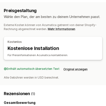
Automatisches Fulfillment
Batch-Verarbeitung
Geplant
Benutzerdefiniert
Preisgestaltung
Bestellsynchronisierung
Benachrichtigungen und Berichte
Wähle den Plan, der am besten zu deinem Unternehmen passt.
Inventarmanagement
Bestellupdates
Inventarbenachrichtigungen
Externe Kosten können von Acumatica getrennt von deiner Shopify-
Synchronisierung in Echtzeit
Echtzeitstatus
Rechnung abgerechnet werden.
Mehr Informationen
Buchhaltung und Finanzen
Verbindlichkeiten
Forderungen
Hauptbuch
Kostenlos
Steuerberechnung
Kostenlose Installation
Mehrere Währungen
Für Preisinformationen Acumatica kontaktieren.
Enthält automatisch übersetzten Text
Original anzeigen
Alle Gebühren werden in USD berechnet.
Rezensionen
(1)
Gesamtbewertung