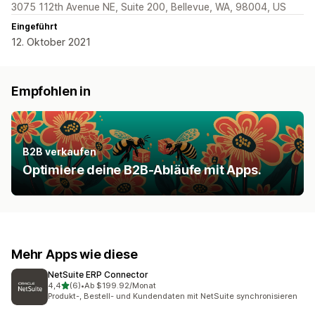
3075 112th Avenue NE, Suite 200, Bellevue, WA, 98004, US
Eingeführt
12. Oktober 2021
Empfohlen in
B2B verkaufen
Optimiere deine B2B-Abläufe mit Apps.
Mehr Apps wie diese
NetSuite ERP Connector
von 5 Sternen
4,4
(6)
•
Ab $199.92/Monat
6 Rezensionen insgesamt
Produkt-, Bestell- und Kundendaten mit NetSuite synchronisieren