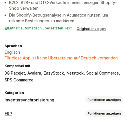
B2C-, B2B- und DTC-Verkäufe in einem einzigen Shopify-
Shop verwalten.
Die Shopify-Betrugsanalyse in Acumatica nutzen, um
riskante Bestellungen zu markieren.
Enthält automatisch übersetzten Text
Original anzeigen
Sprachen
Englisch
Für diese App ist keine Übersetzung auf Deutsch vorhanden.
Kompatibel mit
3G Pacejet
Avalara
EazyStock
Netstock
Social Commerce
SPS Commerce
Kategorien
Inventarsynchronisierung
Funktionen anzeigen
Synchronisierungsart
ERP
Funktionen anzeigen
Bestellungen
Preise
Produktdetails
Varianten
SKUs
Bestellverarbeitung
Barcodes
Automatisch
Manuell
Sammelaktion
Echtzeit