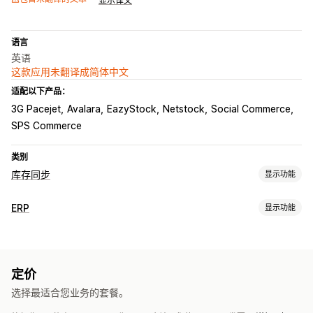
显示译文
语言
英语
这款应用未翻译成简体中文
适配以下产品：
3G Pacejet
Avalara
EazyStock
Netstock
Social Commerce
SPS Commerce
类别
库存同步
显示功能
同步类型
ERP
显示功能
订单
价格
产品详细信息
多属性
SKU
条码
自动
手动
批量
订单处理
实时
预定
自定义
自动发货
批量处理
订单同步
通知和报告
定价
库存管理
订单更新
库存提醒
实时状态
选择最适合您业务的套餐。
实时同步