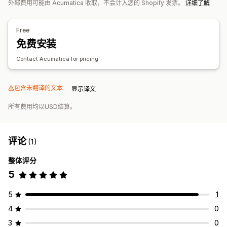
外部费用可能由 Acumatica 收取，不会计入您的 Shopify 发票。
详细了解
会计和财务
应付账款
应收账款
总分类账
税款计算
多币种
Free
免费安装
Contact Acumatica for pricing
包含未翻译的文本
显示译文
所有费用均以USD结算。
评论
(1)
整体评分
5
5
1
4
0
3
0