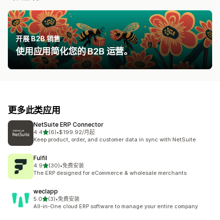
开展 B2B 销售
使用应用简化您的 B2B 运营。
更多此类应用
NetSuite ERP Connector
星（满分 5 星）
4.4
(6)
•
$199.92/月起
总共 6 条评论
Keep product, order, and customer data in sync with NetSuite
Fulfil
星（满分 5 星）
4.9
(30)
•
免费安装
总共 30 条评论
The ERP designed for eCommerce & wholesale merchants
weclapp
星（满分 5 星）
5.0
(3)
•
免费安装
总共 3 条评论
All-in-One cloud ERP software to manage your entire company