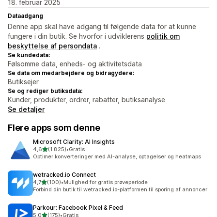
18. februar 2025
Dataadgang
Denne app skal have adgang til følgende data for at kunne
fungere i din butik. Se hvorfor i udviklerens
politik om
beskyttelse af persondata
.
Se kundedata:
Følsomme data, enheds- og aktivitetsdata
Se data om medarbejdere og bidragydere:
Butiksejer
Se og rediger butiksdata:
Kunder, produkter, ordrer, rabatter, butiksanalyse
Se detaljer
Flere apps som denne
Microsoft Clarity: AI Insights
ud af 5 stjerner
4,6
(1.825)
•
Gratis
1825 anmeldelser i alt
Optimer konverteringer med AI-analyse, optagelser og heatmaps
wetracked.io Connect
ud af 5 stjerner
4,7
(100)
•
Mulighed for gratis prøveperiode
100 anmeldelser i alt
Forbind din butik til wetracked.io-platformen til sporing af annoncer
Parkour: Facebook Pixel & Feed
ud af 5 stjerner
5,0
(175)
•
Gratis