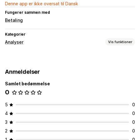
Denne app er ikke oversat til Dansk
Fungerer sammen med
Betaling
Kategorier
Analyser
Vis funktioner
Kundeadfærd
Aktivitetssporing
Eventsporing
Sidevisninger
Anmeldelser
Markedsføring og salg
Samlet bedømmelse
Betalingsanalyse
Pixelsporing
0
Visualiseringer og rapporter
Kontrolpanel med analyser
Tilpassede kontrolpaneler
5
0
4
0
3
0
2
0
1
0