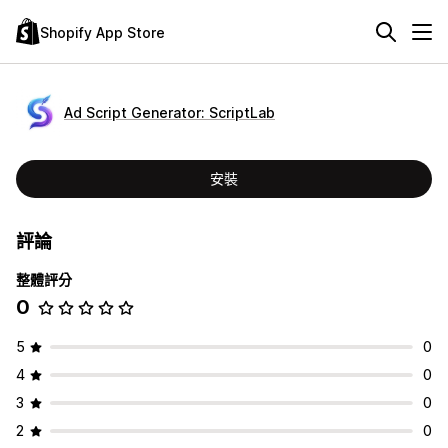
Shopify App Store
Ad Script Generator: ScriptLab
安裝
評論
整體評分
0
5
0
4
0
3
0
2
0