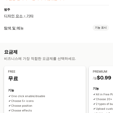
범주
디자인 요소 - 기타
탐색 및 메뉴
기능 표시
메뉴 스타일
아이콘
요금제
검색
비즈니스에 가장 적합한 요금제를 선택하세요.
맨 위로 스크롤
맞춤 설정
FREE
PREMIUM
$0.99
무료
색상 및 글꼴
애니메이션
사용자 지정 아이콘
사용자 지정 CSS
/월
기능
기능
All in Free P
One click enable/disable
Choose 20+ 
Choose 5+ icons
2 types of b
Choose position
Upload cust
Choose effects