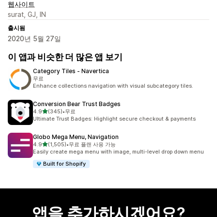
웹사이트
surat, GJ, IN
출시됨
2020년 5월 27일
이 앱과 비슷한 더 많은 앱 보기
Category Tiles ‑ Navertica
무료
Enhance collections navigation with visual subcategory tiles.
Conversion Bear Trust Badges
별 5개 중
4.9
(345)
•
무료
총 리뷰 345개
Ultimate Trust Badges: Highlight secure checkout & payments
Globo Mega Menu, Navigation
별 5개 중
4.9
(1,505)
•
무료 플랜 사용 가능
총 리뷰 1505개
Easily create mega menu with image, multi-level drop down menu
Built for Shopify
앱을 추가하시겠어요?