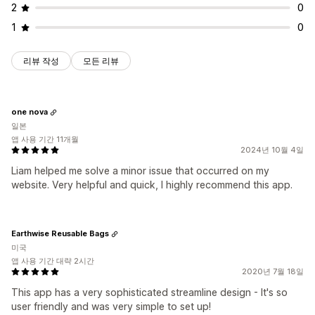
2
0
1
0
리뷰 작성
모든 리뷰
one nova
일본
앱 사용 기간 11개월
2024년 10월 4일
Liam helped me solve a minor issue that occurred on my
website. Very helpful and quick, I highly recommend this app.
Earthwise Reusable Bags
미국
앱 사용 기간 대략 2시간
2020년 7월 18일
This app has a very sophisticated streamline design - It's so
user friendly and was very simple to set up!