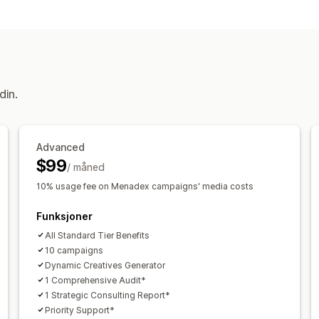
Målretting
Publikumssegmenter
Tilpassede pub
Nøkkelord
Stedsbasert
Plattform
K
Kampanjeadministrasjon
KI-optimalisering
Automatiserte kam
din.
Sosiale medier
Videoannonser
Anno
Ytelsesanalyse
Advanced
A/B-testing
Ytelsessporing
Annonse
$99
/ måned
«Klikk videre»-rater
Konverteringssp
10% usage fee on Menadex campaigns' media costs
Instrumentbord
Trafikkilde
Funksjoner
All Standard Tier Benefits
10 campaigns
Dynamic Creatives Generator
1 Comprehensive Audit*
1 Strategic Consulting Report*
Priority Support*