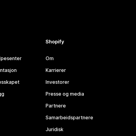
Shopify
lpesenter
Om
ntasjon
Karrierer
lesskapet
Investorer
gg
Presse og media
Partnere
Samarbeidspartnere
Juridisk