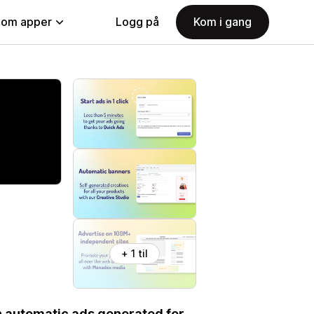
nom apper
Logg på
Kom i gang
+ 1 til
h automatic ads generated for