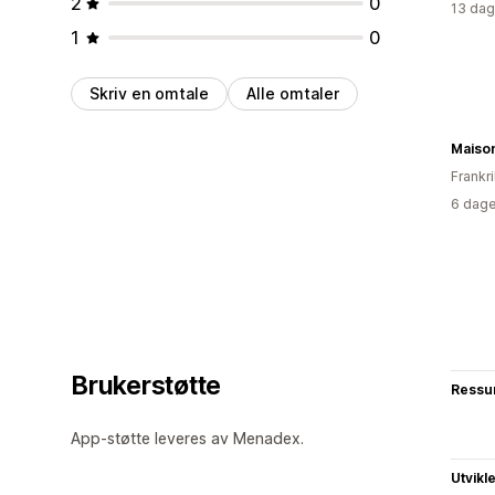
2
0
13 dag
1
0
Skriv en omtale
Alle omtaler
Maison
Frankr
6 dage
Brukerstøtte
Ressu
App-støtte leveres av Menadex.
Utvikl