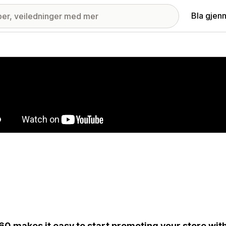
Bla gjen
ri med fremhevede bilder
0 makes it easy to start promoting your store wit