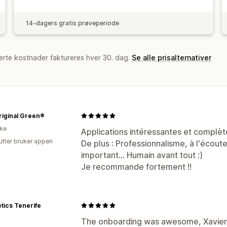
14-dagers gratis prøveperiode
erte kostnader faktureres hver 30. dag.
Se alle prisalternativer
riginal Green®
ike
Applications intéressantes et complèt
utter bruker appen
De plus : Professionnalisme, à l'écoute,
important… Humain avant tout :)
Je recommande fortement !!
tics Tenerife
The onboarding was awesome, Xavier a