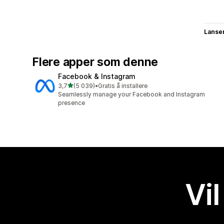
Lanse
Flere apper som denne
Facebook & Instagram
av 5 stjerner
3,7
(5 039)
•
Gratis å installere
Totalt 5039 omtaler
Seamlessly manage your Facebook and Instagram
presence
Vil