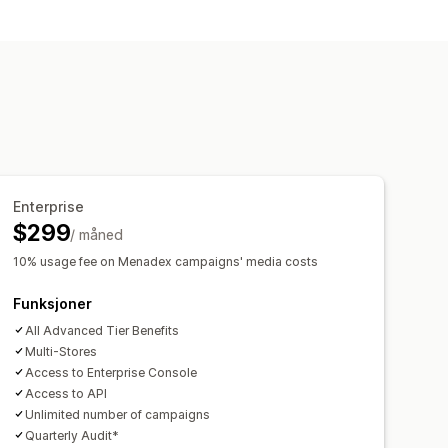
likum
Enhet
Hendelsesbasert
I-målretting
Ny målretting
panjer
Budoptimalisering
nsebytte
Enterprise
forbruk
ROI-analyse
$299
/ måned
oring
Kostnad per anskaffelse
10% usage fee on Menadex campaigns' media costs
Funksjoner
All Advanced Tier Benefits
Multi-Stores
Access to Enterprise Console
Access to API
Unlimited number of campaigns
Quarterly Audit*