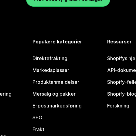
Populære kategorier
Ressurser
Direktefrakting
Shopifys hje
Markedsplasser
API-dokume
Produktanmeldelser
Shopify-fel
vering
Mersalg og pakker
Shopify-blo
E-postmarkedsføring
Forskning
SEO
Frakt