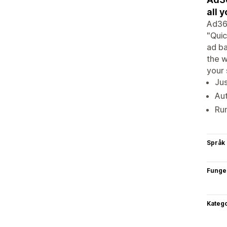
all 
Ad360
"Quic
ad ba
the w
your 
Jus
Aut
Run
Språk
Funge
Katego