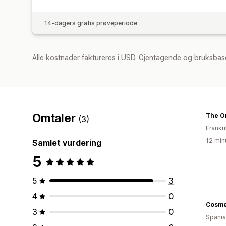
14-dagers gratis prøveperiode
Alle kostnader faktureres i USD. Gjentagende og bruksbas
Omtaler
The O
(3)
Frankr
12 min
Samlet vurdering
5
5
3
4
0
Cosme
3
0
Spania