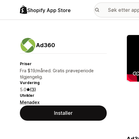
Shopify App Store
Galle
Ad360
Priser
Fra $19/måned. Gratis prøveperiode
tilgjengelig.
Vurdering
5.0
(3)
Utvikler
Menadex
Installer
Ad36