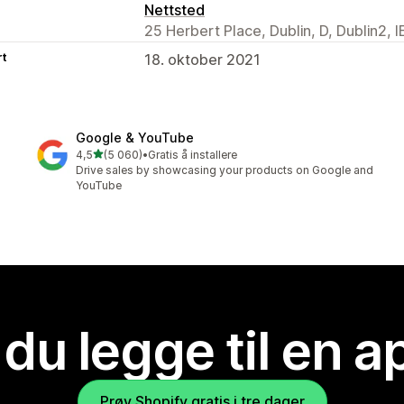
Nettsted
25 Herbert Place, Dublin, D, Dublin2, I
rt
18. oktober 2021
Google & YouTube
av 5 stjerner
4,5
(5 060)
•
Gratis å installere
Totalt 5060 omtaler
Drive sales by showcasing your products on Google and
YouTube
 du legge til en 
Prøv Shopify gratis i tre dager