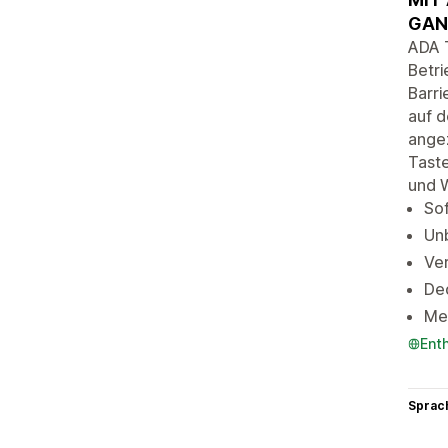
GAN
ADA T
Betri
Barri
auf d
angez
Taste
und W
Sof
Unb
Ver
Ded
Me
Ent
Sprac