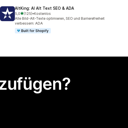
AltKing: AI Alt Text SEO & ADA
von 5 Sternen
5,0
(125)
•
Kostenlos
125 Rezensionen insgesamt
Alle Bild-Alt-Texte optimieren, SEO und Barrierefreiheit
verbessern: ADA
Built for Shopify
nzufügen?