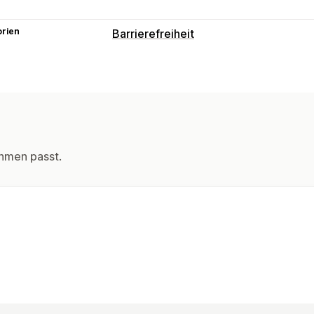
orien
Barrierefreiheit
Compliance-Arten
ADA
WCAG
Tools für Zugänglichkeit
Zertifizierung
Erklärung
Text in Sp
Navigation über die Tastatur
Alt-Text
hmen passt.
Schriftgröße
Graustufen
Highlights 