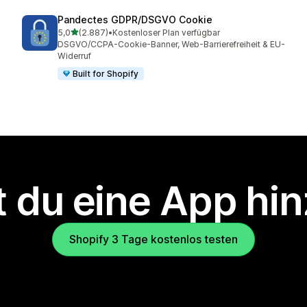
Pandectes GDPR/DSGVO Cookie
von 5 Sternen
5,0
(2.887)
•
Kostenloser Plan verfügbar
2887 Rezensionen insgesamt
DSGVO/CCPA-Cookie-Banner, Web-Barrierefreiheit & EU-
Widerruf
Built for Shopify
 du eine App hi
Shopify 3 Tage kostenlos testen