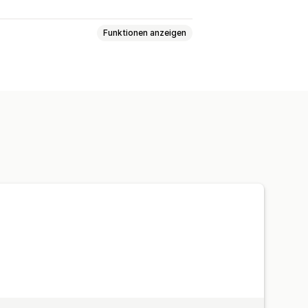
Funktionen anzeigen
rache umwandeln
Kontrast
Helligkeit
Textabstände
Cursorgröße
verlinken
Widget
SEO