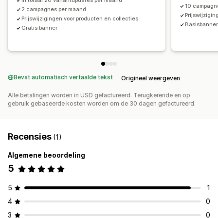
In totaal 20 variantupdates per maand
10 campagn
2 campagnes per maand
Prijswijzigi
Prijswijzigingen voor producten en collecties
Basisbanne
Gratis banner
Bevat automatisch vertaalde tekst
Origineel weergeven
Alle betalingen worden in USD gefactureerd. Terugkerende en op
gebruik gebaseerde kosten worden om de 30 dagen gefactureerd.
Recensies
(1)
Algemene beoordeling
5
5
1
4
0
3
0