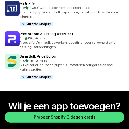
Matrixify
van 5 sterren
4,9
(1.363)
•
Gratis abonnement beschikbaar
1363 recensies in totaal
Je winkelgegevens in bulk importeren, exporteren, bijwerken en
migreren
Built for Shopify
Photoroom AI Listing Assistant
van 5 sterren
4,7
(26)
•
Gratis
26 recensies in totaal
Productfoto's in bulk bewerken: geoptimaliseerde, consistente
catalogusafbeeldingen
Sami Bulk Price Editor
van 5 sterren
4,8
(151)
•
Gratis
151 recensies in totaal
Bulkproduct-editor en prijzen automatisch terugdraaien voor
kortingsacties
Built for Shopify
Wil je een app toevoegen?
Probeer Shopify 3 dagen gratis