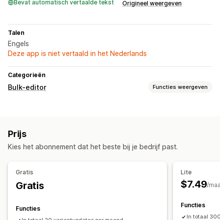
Bevat automatisch vertaalde tekst
Origineel weergeven
Talen
Engels
Deze app is niet vertaald in het Nederlands
Categorieën
Bulk-editor
Functies weergeven
Bewerkbare bronnen
Producten
Varianten
Prijzen
Prijs
Acties
Kies het abonnement dat het beste bij je bedrijf past.
Bulkbewerkingen
Gratis
Lite
$7.49
Gratis
/ma
Functies
Functies
In totaal 3