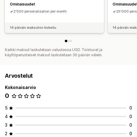
Ominaisuudet
Ominaisuude
2'500 personalization per month
25'000 pers
14 päivän maksuton kokeilu
14 päivän mak
Kaikki maksut laskutetaan valuutassa USD. Toistuvat ja
käyttöperusteiset maksut laskutetaan 30 päivän välein.
Arvostelut
Kokonaisarvio
0
5
0
4
0
3
0
2
0