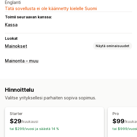
Englanti
Tätä sovellusta ei ole käännetty kielelle Suomi
Toimii seuraavan kanssa:
Kassa
Luokat
Mainokset
Näytä ominaisuudet
Kohdentaminen
Mainonta – muu
Avainsanat
Käyttäytyminen
Tekoälykohdentaminen
Kampanjan hallinta
Tekoälyoptimointi
Tekoälyn tukema copywriting
Hinnoittelu
Verkkosivusto
Valitse yrityksellesi parhaiten sopiva sopimus.
Tehokkuuden analytiikka
Starter
Pro
A/B-testaus
Tehokkuuden seuranta
Mainoskulut
$29
$99
/kuukausi
/kuuka
Sitoutumisen mittarit
ROI-analyysi
Konversioseuranta
tai $299/vuosi ja säästä 14 %
tai $999/vuosi
Dashboardit
UTM-attribuutio