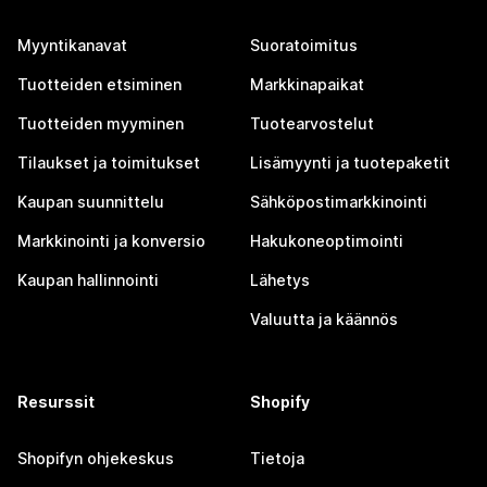
Myyntikanavat
Suoratoimitus
Tuotteiden etsiminen
Markkinapaikat
Tuotteiden myyminen
Tuotearvostelut
Tilaukset ja toimitukset
Lisämyynti ja tuotepaketit
Kaupan suunnittelu
Sähköpostimarkkinointi
Markkinointi ja konversio
Hakukoneoptimointi
Kaupan hallinnointi
Lähetys
Valuutta ja käännös
Resurssit
Shopify
Shopifyn ohjekeskus
Tietoja