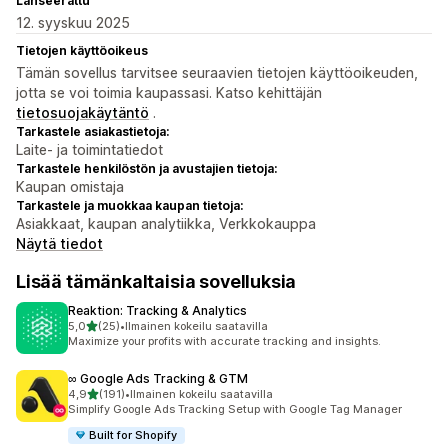
Lanseerattu
12. syyskuu 2025
Tietojen käyttöoikeus
Tämän sovellus tarvitsee seuraavien tietojen käyttöoikeuden,
jotta se voi toimia kaupassasi. Katso kehittäjän
tietosuojakäytäntö
.
Tarkastele asiakastietoja:
Laite- ja toimintatiedot
Tarkastele henkilöstön ja avustajien tietoja:
Kaupan omistaja
Tarkastele ja muokkaa kaupan tietoja:
Asiakkaat, kaupan analytiikka, Verkkokauppa
Näytä tiedot
Lisää tämänkaltaisia sovelluksia
Reaktion: Tracking & Analytics
/ 5 tähteä
5,0
(25)
•
Ilmainen kokeilu saatavilla
25 arvostelua yhteensä
Maximize your profits with accurate tracking and insights.
∞ Google Ads Tracking & GTM
/ 5 tähteä
4,9
(191)
•
Ilmainen kokeilu saatavilla
191 arvostelua yhteensä
Simplify Google Ads Tracking Setup with Google Tag Manager
Built for Shopify