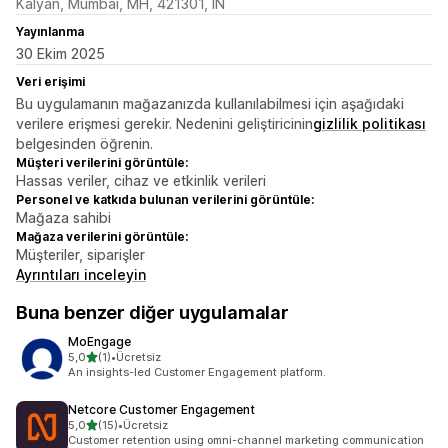
Kalyan, Mumbai, MH, 421301, IN
Yayınlanma
30 Ekim 2025
Veri erişimi
Bu uygulamanın mağazanızda kullanılabilmesi için aşağıdaki
verilere erişmesi gerekir. Nedenini geliştiricinin
gizlilik politikası
belgesinden öğrenin.
Müşteri verilerini görüntüle:
Hassas veriler, cihaz ve etkinlik verileri
Personel ve katkıda bulunan verilerini görüntüle:
Mağaza sahibi
Mağaza verilerini görüntüle:
Müşteriler, siparişler
Ayrıntıları inceleyin
Buna benzer diğer uygulamalar
MoEngage
5 yıldız üzerinden
5,0
(1)
•
Ücretsiz
toplam 1 değerlendirme
An insights-led Customer Engagement platform.
Netcore Customer Engagement
5 yıldız üzerinden
5,0
(15)
•
Ücretsiz
toplam 15 değerlendirme
Customer retention using omni-channel marketing communication