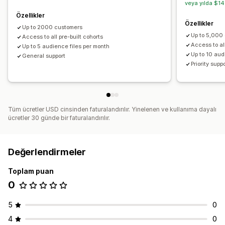
veya yılda $14
Özellikler
Özellikler
Up to 2000 customers
Up to 5,000
Access to all pre-built cohorts
Access to all
Up to 5 audience files per month
Up to 10 aud
General support
Priority supp
Tüm ücretler USD cinsinden faturalandırılır. Yinelenen ve kullanıma dayalı
ücretler 30 günde bir faturalandırılır.
Değerlendirmeler
Toplam puan
0
5
0
4
0