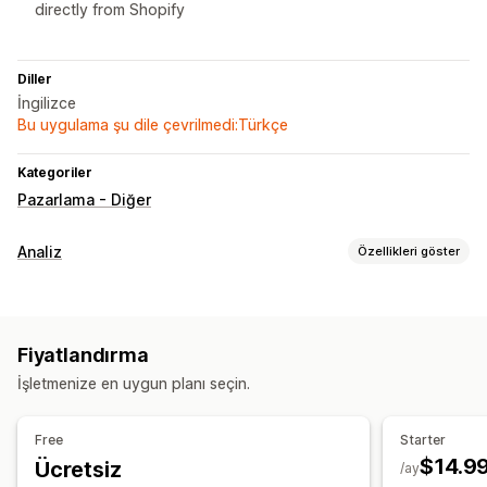
directly from Shopify
Diller
İngilizce
Bu uygulama şu dile çevrilmedi:Türkçe
Kategoriler
Pazarlama - Diğer
Analiz
Özellikleri göster
Müşteri davranışı
Segmentasyon
Kohort analizi
Fiyatlandırma
Pazarlama ve satış
İşletmenize en uygun planı seçin.
Kâr analizleri
Satın alım takibi
Görseller ve raporlar
Free
Starter
$14.9
Ücretsiz
Analizler kontrol paneli
Özel kontrol panelleri
/ay