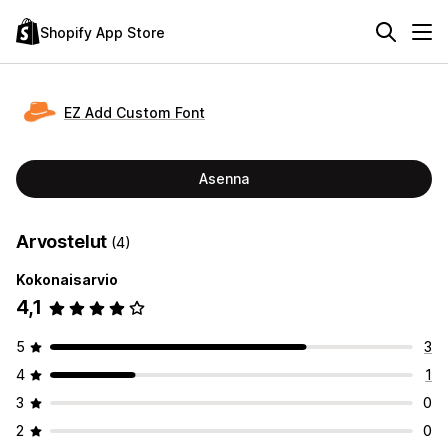
Shopify App Store
EZ Add Custom Font
Asenna
Arvostelut
(4)
Kokonaisarvio
4,1
5
3
4
1
3
0
2
0