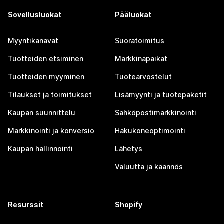
Sovellusluokat
Pääluokat
Myyntikanavat
Suoratoimitus
Tuotteiden etsiminen
Markkinapaikat
Tuotteiden myyminen
Tuotearvostelut
Tilaukset ja toimitukset
Lisämyynti ja tuotepaketit
Kaupan suunnittelu
Sähköpostimarkkinointi
Markkinointi ja konversio
Hakukoneoptimointi
Kaupan hallinnointi
Lähetys
Valuutta ja käännös
Resurssit
Shopify