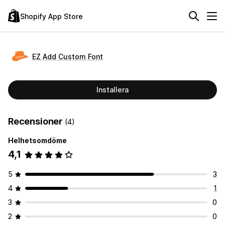
Shopify App Store
EZ Add Custom Font
Installera
Recensioner
(4)
Helhetsomdöme
4,1
5
3
4
1
3
0
2
0